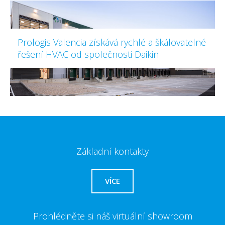
Prologis Valencia získává rychlé a škálovatelné
řešení HVAC od společnosti Daikin
Základní kontakty
VÍCE
Prohlédněte si náš virtuální showroom