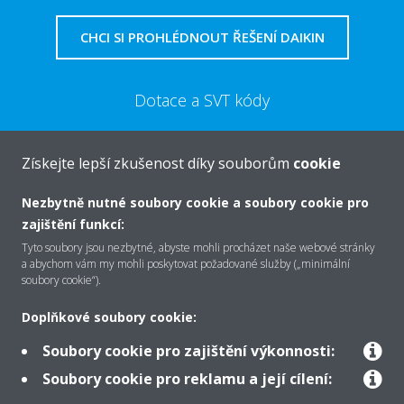
CHCI SI PROHLÉDNOUT ŘEŠENÍ DAIKIN
Dotace a SVT kódy
VÍCE
Získejte lepší zkušenost díky souborům
cookie
Nezbytně nutné soubory cookie a soubory cookie pro
zajištění funkcí:
Tyto soubory jsou nezbytné, abyste mohli procházet naše webové stránky
O společnosti Daikin
a abychom vám my mohli poskytovat požadované služby („minimální
soubory cookie“).
Doplňkové soubory cookie:
Řešení
Soubory cookie pro zajištění výkonnosti:
Soubory cookie pro reklamu a její cílení:
Podpora