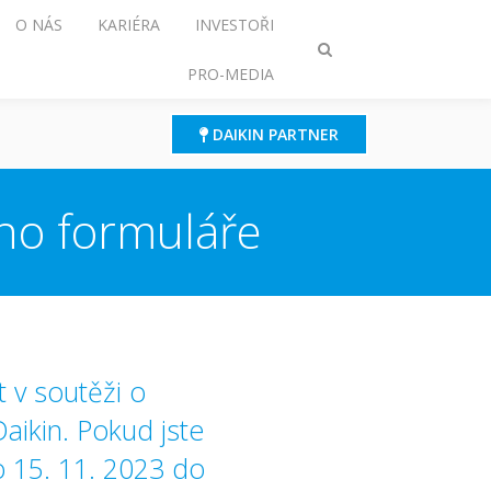
O NÁS
KARIÉRA
INVESTOŘI
Přepnout
PRO-MEDIA
režim
vyhledávání
DAIKIN PARTNER
ho formuláře
 v soutěži o
aikin. Pokud jste
do 15. 11. 2023 do