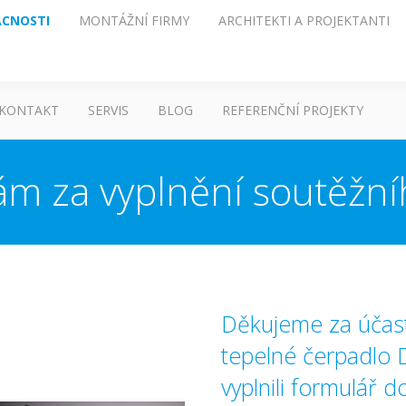
CNOSTI
MONTÁŽNÍ FIRMY
ARCHITEKTI A PROJEKTANTI
KONTAKT
SERVIS
BLOG
REFERENČNÍ PROJEKTY
m za vyplnění soutěžní
Děkujeme za účast
tepelné čerpadlo D
vyplnili formulář 