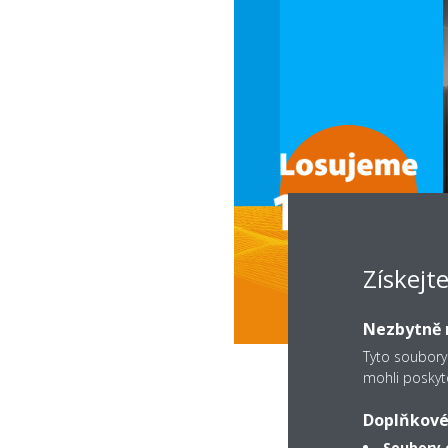
Získejt
Nezbytně n
Tyto soubory
mohli poskyt
Doplňkové
Soubory 