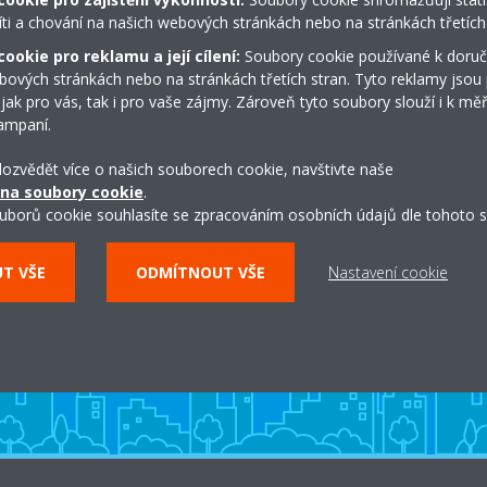
íti a chování na našich webových stránkách nebo na stránkách třetích 
ookie pro reklamu a její cílení:
Soubory cookie používané k doruč
bových stránkách nebo na stránkách třetích stran. Tyto reklamy jsou
 jak pro vás, tak i pro vaše zájmy. Zároveň tyto soubory slouží i k měř
ampaní.
 dozvědět více o našich souborech cookie, navštivte naše
Prohlédněte si náš virtuální
 na soubory cookie
.
uborů cookie souhlasíte se zpracováním osobních údajů dle tohoto s
showroom
UT VŠE
ODMÍTNOUT VŠE
Nastavení cookie
CHCI SI PROHLÉDNOUT ŘEŠENÍ DAIKIN