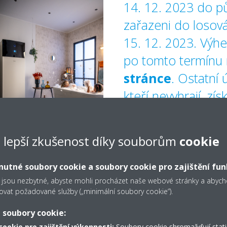
14. 12. 2023 do p
zařazeni do losov
15. 12. 2023. Výh
po tomto termínu
stránce
. Ostatní 
kteří nevyhrají, zí
20% slevu na nák
čerpadla Daikin u 
e lepší zkušenost díky souborům
cookie
autorizovaných pr
utné soubory cookie a soubory cookie pro zajištění fun
Kód na slevu obdrž
 jsou nezbytné, abyste mohli procházet naše webové stránky a aby
jste uvedli při vyp
ovat požadované služby („minimální soubory cookie“).
 soubory cookie:
Přejeme vám hodn
cookie pro zajištění výkonnosti:
Soubory cookie shromažďují stati