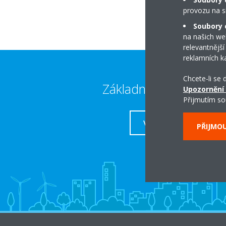
provozu na s
Soubory c
na našich we
relevantnější
reklamních k
Chcete-li se
Základní kontakty
Upozornění
Přijmutím so
VÍCE
PŘIJMO