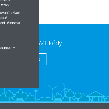
stran.
ování reklam
 poté
ení účinnosti
Dotace a SVT kódy
ouhlasu.
*
VÍCE