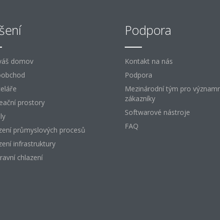
šení
Podpora
váš domov
Kontakt na nás
oobchod
Podpora
eláře
Mezinárodní tým pro význam
zákazníky
eační prostory
Softwarové nástroje
ly
FAQ
zení průmyslových procesů
zení infrastruktury
ravní chlazení