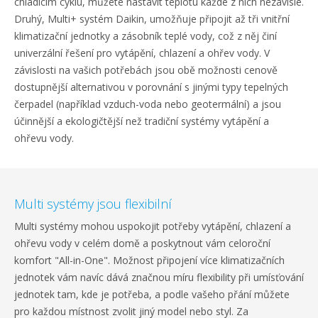
chladicím cyklu, můžete nastavit teplotu každé z nich nezávisle.
Druhý, Multi+ systém Daikin, umožňuje připojit až tři vnitřní
klimatizační jednotky a zásobník teplé vody, což z něj činí
univerzální řešení pro vytápění, chlazení a ohřev vody. V
závislosti na vašich potřebách jsou obě možnosti cenově
dostupnější alternativou v porovnání s jinými typy tepelných
čerpadel (například vzduch-voda nebo geotermální) a jsou
účinnější a ekologičtější než tradiční systémy vytápění a
ohřevu vody.
Multi systémy jsou flexibilní
Multi systémy mohou uspokojit potřeby vytápění, chlazení a
ohřevu vody v celém domě a poskytnout vám celoroční
komfort "All-in-One". Možnost připojení více klimatizačních
jednotek vám navíc dává značnou míru flexibility při umísťování
jednotek tam, kde je potřeba, a podle vašeho přání můžete
pro každou místnost zvolit jiný model nebo styl. Za