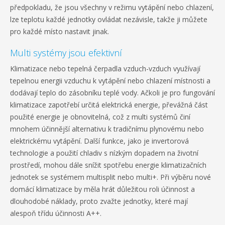
předpokladu, že jsou všechny v režimu vytápění nebo chlazení,
lze teplotu každé jednotky ovládat nezávisle, takže ji můžete
pro každé místo nastavit jinak.
Multi systémy jsou efektivní
Klimatizace nebo tepelná čerpadla vzduch-vzduch využívají
tepelnou energii vzduchu k vytápění nebo chlazení místnosti a
dodávají teplo do zásobníku teplé vody. Ačkoli je pro fungování
klimatizace zapotřebí určitá elektrická energie, převážná část
použité energie je obnovitelná, což z multi systémů činí
mnohem účinnější alternativu k tradičnímu plynovému nebo
elektrickému vytápění. Další funkce, jako je invertorová
technologie a použití chladiv s nízkým dopadem na životní
prostředí, mohou dále snížit spotřebu energie klimatizačních
jednotek se systémem multisplit nebo multi+. Při výběru nové
domácí klimatizace by měla hrát důležitou roli účinnost a
dlouhodobé náklady, proto zvažte jednotky, které mají
alespoň třídu účinnosti A++.