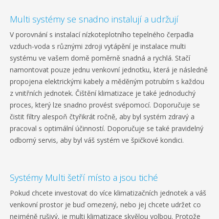
Multi systémy se snadno instalují a udržují
V porovnání s instalací nízkoteplotního tepelného čerpadla
vzduch-voda s různými zdroji vytápění je instalace multi
systému ve vašem domě poměrně snadná a rychlá. Stačí
namontovat pouze jednu venkovní jednotku, která je následně
propojena elektrickými kabely a měděným potrubím s každou
z vnitřních jednotek. Čištění klimatizace je také jednoduchý
proces, který lze snadno provést svépomocí. Doporučuje se
čistit filtry alespoň čtyřikrát ročně, aby byl systém zdravý a
pracoval s optimální účinností. Doporučuje se také pravidelný
odborný servis, aby byl váš systém ve špičkové kondici.
Systémy Multi šetří místo a jsou tiché
Pokud chcete investovat do více klimatizačních jednotek a váš
venkovní prostor je buď omezený, nebo jej chcete udržet co
nejméně rušivý, je multi klimatizace skvělou volbou. Protože