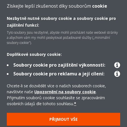
VÍCE
Získejte lepší zkušenost díky souborům
cookie
Nezbytně nutné soubory cookie a soubory cookie pro
zajištění funkcí:
Tyto soubory jsou nezbytné, abyste mohli procházet naše webové stránky
O společnosti Daikin
a abychom vám my mohli poskytovat požadované služby („minimální
soubory cookie“).
Doplňkové soubory cookie:
Řešení
Soubory cookie pro zajištění výkonnosti:
Soubory cookie pro reklamu a její cílení:
Podpora
Chcete-li se dozvědět více o našich souborech cookie,
navštivte naše
Upozornění na soubory cookie
.
Produkty
Přijmutím souborů cookie souhlasíte se zpracováním
osobních údajů dle tohoto souhlasu.
*
PŘIJMOUT VŠE
Copyright © Daikin