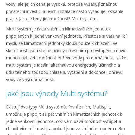
vody, ale jejich cena je vysoká, protože vyžadují značnou
počáteční investici a jejich instalace často vyžaduje rozsáhlé
práce. Jaká je tedy jiná možnost? Multi systém.
Multi systém je řada vnitřních klimatizačních jednotek
připojených k jedné venkovní jednotce. Přestože si většina lidí
myslí, že klimatizační jednotky slouží pouze k chlazení, ve
skutečnosti jsou stejně účinným řešením pro vytápění a navíc
mohou nabízet i možnost ohřevu vody pro domácnost, takže
multi systém je ideální alternativou energeticky účinného a
udržitelného způsobu chlazení, vytápění a dokonce i ohřevu
vody ve vaší domácnosti.
Jaké jsou výhody Multi systému?
Existují dva typy Multi systémů. První z nich, Multisplit,
umožňuje připojit až pět vnitřních klimatizačních jednotek k
jedné venkovní jednotce, což vám dává možnost vytápět a
chladit více místností, a pokud jsou ve stejném topném nebo