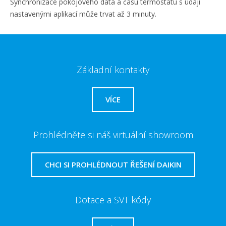
Synchronizace pokojového data a času termostatu s údaji
nastavenými aplikací může trvat až 3 minuty.
Základní kontakty
VÍCE
Prohlédněte si náš virtuální showroom
CHCI SI PROHLÉDNOUT ŘEŠENÍ DAIKIN
Dotace a SVT kódy