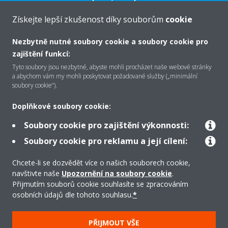
VÍCE
Získejte lepší zkušenost díky souborům
cookie
Nezbytně nutné soubory cookie a soubory cookie pro
zajištění funkcí:
O společnosti Daikin
Tyto soubory jsou nezbytné, abyste mohli procházet naše webové stránky
a abychom vám my mohli poskytovat požadované služby („minimální
soubory cookie“).
Řešení
Doplňkové soubory cookie:
Soubory cookie pro zajištění výkonnosti:
Podpora
Soubory cookie pro reklamu a její cílení:
Chcete-li se dozvědět více o našich souborech cookie,
navštivte naše
Upozornění na soubory cookie
.
Produkty
Přijmutím souborů cookie souhlasíte se zpracováním
osobních údajů dle tohoto souhlasu.
*
Copyright © Daikin
PŘIJMOUT VŠE