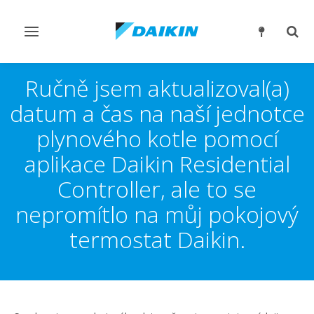
Přepnout
Přep
navigaci
reži
vyhl
Ručně jsem aktualizoval(a)
datum a čas na naší jednotce
plynového kotle pomocí
aplikace Daikin Residential
Controller, ale to se
nepromítlo na můj pokojový
termostat Daikin.