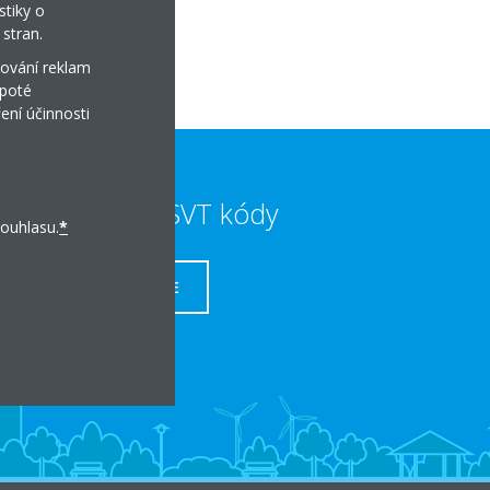
n.
stiky o
stran.
ování reklam
 poté
ení účinnosti
Dotace a SVT kódy
ouhlasu.
*
VÍCE