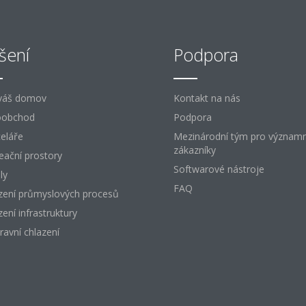
šení
Podpora
váš domov
Kontakt na nás
oobchod
Podpora
eláře
Mezinárodní tým pro význam
zákazníky
eační prostory
Softwarové nástroje
ly
FAQ
zení průmyslových procesů
zení infrastruktury
ravní chlazení