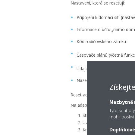
Nastavení, která se resetují:
Připojení k domácí síti (nast
Informace o účtu „mimo dom
Kód rodičovského zámku
Časovače plánů (včetně funkc
Údaje o energetické spotřebě
Název jednotky a ikona
Získejt
Reset adaptéru provedete podle 
Nezbytně n
Na adaptéru WLAN:
Tyto soubory
Stiskněte současně obě tla
mohli poskyt
Uvolněte obě tlačítka.
Doplňkové
Krátce stiskněte tlačítko „