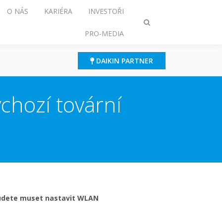
O NÁS
KARIÉRA
INVESTOŘI
Přepnout
PRO-MEDIA
režim
vyhledávání
DAIKIN PARTNER
chozí tovární
 Budete muset nastavit WLAN