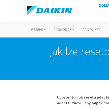
DOMÁ
ŘEŠENÍ
PRŮVODCE
PRODUKTY
Jak lze rese
Upozornění: při resetu adapt
adaptér znovu, aby odpovídal