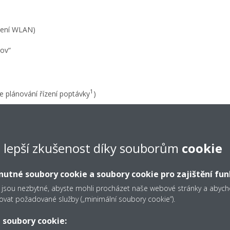
avení WLAN)
ov“
1
e plánování řízení poptávky
)
1
e lepší zkušenost díky souborům
cookie
následujících pokynů:
utné soubory cookie a soubory cookie pro zajištění fun
 jsou nezbytné, abyste mohli procházet naše webové stránky a aby
čítka „Setup“ (Nastavení) a „Mode“ (Režim), dokud se nerozblikají vš
ovat požadované služby („minimální soubory cookie“).
 soubory cookie:
Setup“: všechny kontrolky začnou rychle blikat.