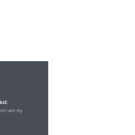
kcí:
chom vám my
echny kontrolky LED.