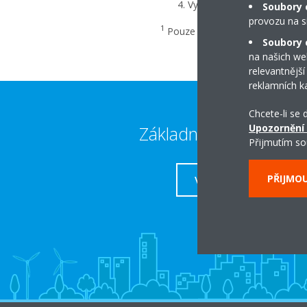
Vyčkejte, dokud se trvale 
Soubory 
provozu na s
1
Pouze v případě, že jednotka t
Soubory c
na našich we
relevantnější
reklamních k
Chcete-li se
Upozornění
Základní kontakty
Přijmutím so
PŘIJMO
VÍCE