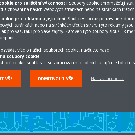
nerozsvítí kontrolka „Power“ (Napájení). Adaptér byl úspěšně resetová
cookie pro zajištění výkonnosti:
Soubory cookie shromažďují stati
íti a chování na našich webových stránkách nebo na stránkách třetích 
uto funkci podporuje
ookie pro reklamu a její cílení:
Soubory cookie používané k doruč
bových stránkách nebo na stránkách třetích stran. Tyto reklamy jsou
 jak pro vás, tak i pro vaše zájmy. Zároveň tyto soubory slouží i k měř
ampaní.
 dozvědět více o našich souborech cookie, navštivte naše
 na soubory cookie
.
Prohlédněte si náš virtuální
uborů cookie souhlasíte se zpracováním osobních údajů dle tohoto s
showroom
UT VŠE
ODMÍTNOUT VŠE
Nastavení cookie
CHCI SI PROHLÉDNOUT ŘEŠENÍ DAIKIN