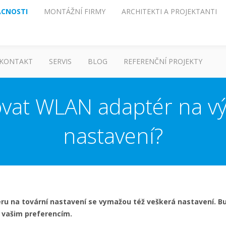
CNOSTI
MONTÁŽNÍ FIRMY
ARCHITEKTI A PROJEKTANTI
KONTAKT
SERVIS
BLOG
REFERENČNÍ PROJEKTY
tovat WLAN adaptér na vý
nastavení?
éru na tovární nastavení se vymažou též veškerá nastavení.
 vašim preferencím.