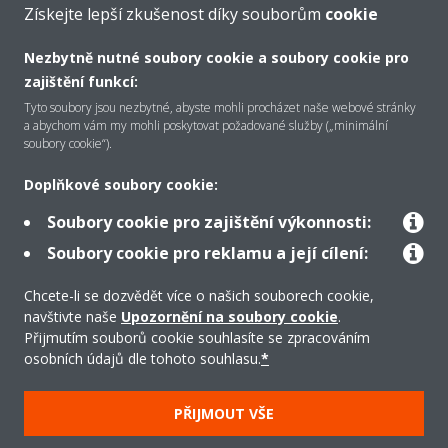
Získejte lepší zkušenost díky souborům
cookie
Nezbytně nutné soubory cookie a soubory cookie pro
zajištění funkcí:
O společnosti Daikin
Tyto soubory jsou nezbytné, abyste mohli procházet naše webové stránky
a abychom vám my mohli poskytovat požadované služby („minimální
soubory cookie“).
Řešení
Doplňkové soubory cookie:
Soubory cookie pro zajištění výkonnosti:
Podpora
Soubory cookie pro reklamu a její cílení:
Chcete-li se dozvědět více o našich souborech cookie,
navštivte naše
Upozornění na soubory cookie
.
Produkty
Přijmutím souborů cookie souhlasíte se zpracováním
osobních údajů dle tohoto souhlasu.
*
Copyright © Daikin
PŘIJMOUT VŠE
Právní upozornění/Imprint
Oznámení o používání souborů cookie