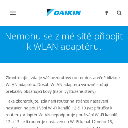
Přepnout
Přep
navigaci
reži
vyhl
Nemohu se z mé sítě připojit
k WLAN adaptéru.
Zkontrolujte, zda je váš bezdrátový router dostatečně blízko k
WLAN adaptéru. Dosah WLAN adaptéru výrazně snižují
překážky obsahující kovy (např. vyztužené stěny).
Také zkontrolujte, zda není router na stránce nastavení
nastaven na používání Wi-Fi kanálů 12 či 13 (viz příručka k
routeru). Adaptér WLAN nepodporuje používání Wi-Fi kanálů
12 a 13. Je-li router je nastaven na Wi-Fi kanál 12 nebo 13,