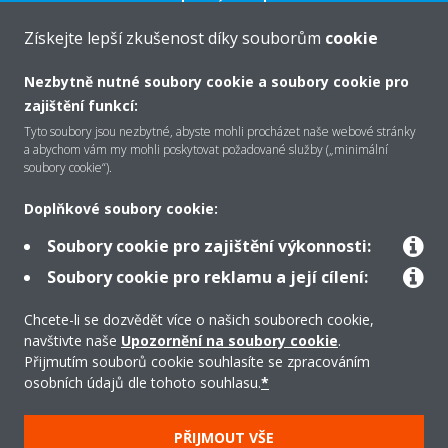
VÍCE
Získejte lepší zkušenost díky souborům
cookie
Nezbytně nutné soubory cookie a soubory cookie pro
zajištění funkcí:
O společnosti Daikin
Tyto soubory jsou nezbytné, abyste mohli procházet naše webové stránky
a abychom vám my mohli poskytovat požadované služby („minimální
soubory cookie“).
Řešení
Doplňkové soubory cookie:
Soubory cookie pro zajištění výkonnosti:
Podpora
Soubory cookie pro reklamu a její cílení:
Chcete-li se dozvědět více o našich souborech cookie,
navštivte naše
Upozornění na soubory cookie
.
Produkty
Přijmutím souborů cookie souhlasíte se zpracováním
osobních údajů dle tohoto souhlasu.
*
Copyright © Daikin
PŘIJMOUT VŠE