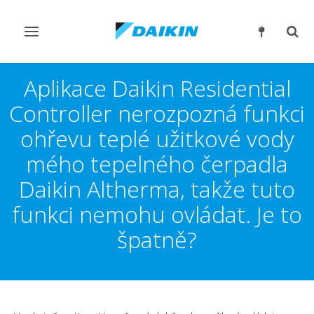
Přepnout
Přep
navigaci
reži
vyhl
Aplikace Daikin Residential
Controller nerozpozná funkci
ohřevu teplé užitkové vody
mého tepelného čerpadla
Daikin Altherma, takže tuto
funkci nemohu ovládat. Je to
špatně?