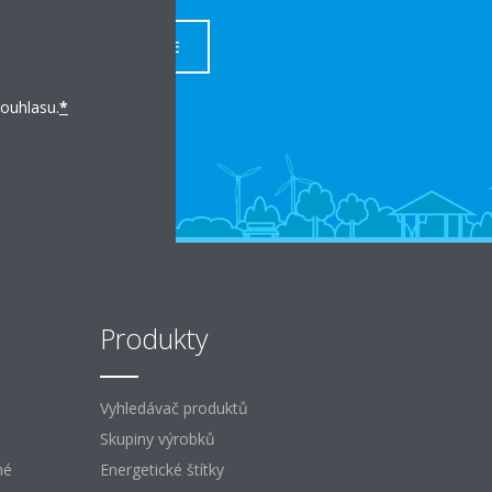
VÍCE
ouhlasu.
*
Produkty
Vyhledávač produktů
Skupiny výrobků
né
Energetické štítky