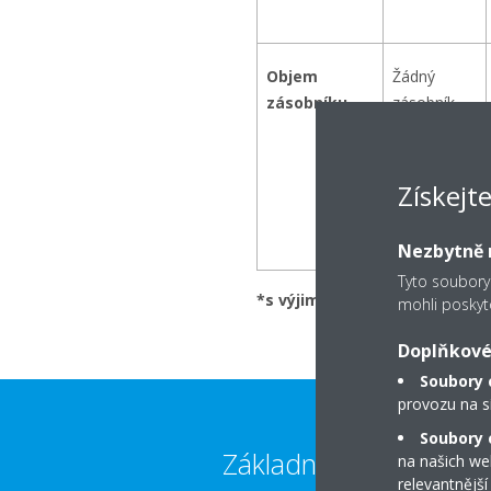
Objem
Žádný
zásobníku
zásobník
90 l
Získejt
120 l
Nezbytně n
Tyto soubory
*s výjimkou FBA 60 a FBA71
mohli poskyt
Doplňkové
Soubory 
provozu na s
Soubory c
Základní kontakty
na našich we
relevantnější