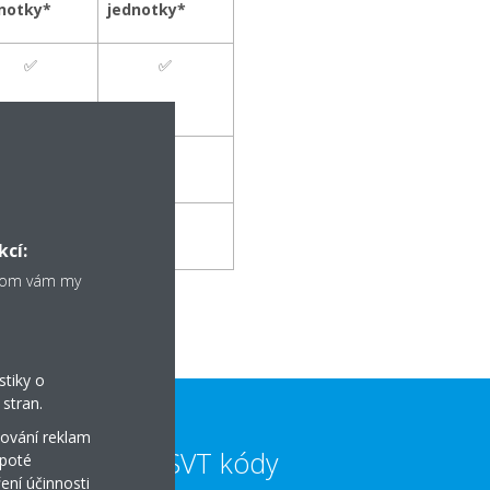
notky*
jednotky*
✅
✅
✅
✅
✅
✅
kcí:
chom vám my
stiky o
stran.
ování reklam
Dotace a SVT kódy
 poté
ení účinnosti