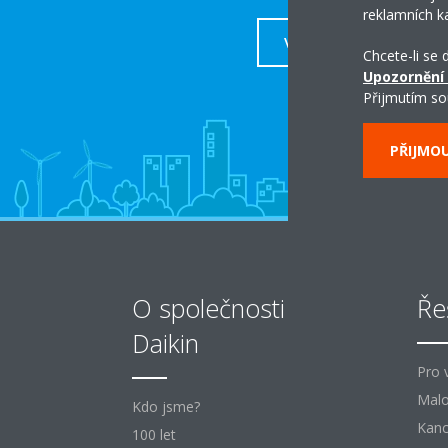
reklamních k
VÍCE
Chcete-li se
Upozornění
Přijmutím so
PŘIJMO
O společnosti
Ře
Daikin
Pro 
Mal
Kdo jsme?
Kanc
100 let