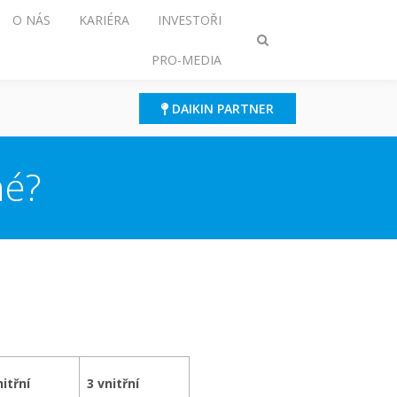
O NÁS
KARIÉRA
INVESTOŘI
Přepnout
PRO-MEDIA
režim
vyhledávání
DAIKIN PARTNER
né?
nitřní
3 vnitřní