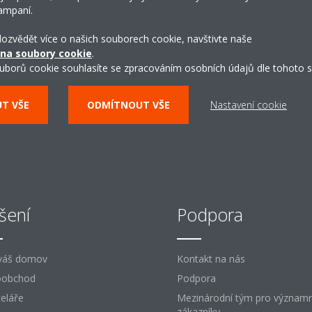
showroom
ampaní.
 dozvědět více o našich souborech cookie, navštivte naše
 na soubory cookie
.
CHCI SI PROHLÉDNOUT ŘEŠENÍ DAIKIN
uborů cookie souhlasíte se zpracováním osobních údajů dle tohoto s
UT VŠE
ODMÍTNOUT VŠE
Nastavení cookie
šení
Podpora
váš domov
Kontakt na nás
oobchod
Podpora
eláře
Mezinárodní tým pro význam
zákazníky