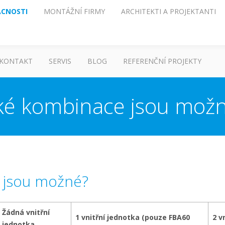
CNOSTI
MONTÁŽNÍ FIRMY
ARCHITEKTI A PROJEKTANTI
KONTAKT
SERVIS
BLOG
REFERENČNÍ PROJEKTY
ké kombinace jsou mož
 jsou možné?
Žádná vnitřní
1 vnitřní jednotka (pouze FBA60
2 v
jednotka