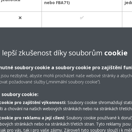
nebo FBA71)
jed
❌
✅
✅
✅
e lepší zkušenost díky souborům
cookie
✅
✅
utné soubory cookie a soubory cookie pro zajištění fun
 jsou nezbytné, abyste mohli procházet naše webové stránky a aby
ovat požadované služby („minimální soubory cookie“).
 soubory cookie:
cookie pro zajištění výkonnosti:
Soubory cookie shromažďují stati
íti a chování na našich webových stránkách nebo na stránkách třetích 
ookie pro reklamu a její cílení:
Soubory cookie používané k doruč
Prohlédněte si náš virtuální
bových stránkách nebo na stránkách třetích stran. Tyto reklamy jsou
 jak pro vás, tak i pro vaše zájmy. Zároveň tyto soubory slouží i k měř