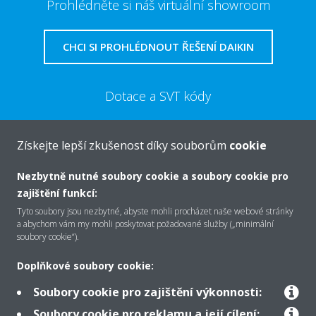
Prohlédněte si náš virtuální showroom
CHCI SI PROHLÉDNOUT ŘEŠENÍ DAIKIN
Dotace a SVT kódy
VÍCE
Získejte lepší zkušenost díky souborům
cookie
Nezbytně nutné soubory cookie a soubory cookie pro
zajištění funkcí:
Tyto soubory jsou nezbytné, abyste mohli procházet naše webové stránky
O společnosti Daikin
a abychom vám my mohli poskytovat požadované služby („minimální
soubory cookie“).
Doplňkové soubory cookie:
Řešení
Soubory cookie pro zajištění výkonnosti:
Soubory cookie pro reklamu a její cílení: