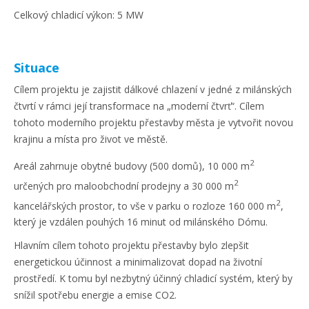
Celkový chladicí výkon: 5 MW
Situace
Cílem projektu je zajistit dálkové chlazení v jedné z milánských
čtvrtí v rámci její transformace na „moderní čtvrť“. Cílem
tohoto moderního projektu přestavby města je vytvořit novou
krajinu a místa pro život ve městě.
2
Areál zahrnuje obytné budovy (500 domů), 10 000 m
2
určených pro maloobchodní prodejny a 30 000 m
2
kancelářských prostor, to vše v parku o rozloze 160 000 m
,
který je vzdálen pouhých 16 minut od milánského Dómu.
Hlavním cílem tohoto projektu přestavby bylo zlepšit
energetickou účinnost a minimalizovat dopad na životní
prostředí. K tomu byl nezbytný účinný chladicí systém, který by
snížil spotřebu energie a emise CO2.