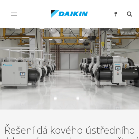
Přepnout
Přep
navigaci
reži
vyhl
Řešení dálkového ústředního