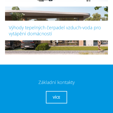
Výhody tepelných čerpadel vzduch-voda pro
vytápění domácností
Základní kontakty
VÍCE