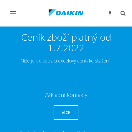
Přepnout
Přep
navigaci
reži
vyhl
Ceník zboží platný od
1.7.2022
Níže je k dispozici excelový ceník ke stažení.
Základní kontakty
VÍCE