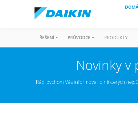
DOMÁ
ŘEŠENÍ
PRŮVODCE
PRODUKTY
Novinky v 
Rádi bychom Vás informovali o některých nejdů