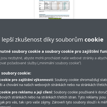
e lepší zkušenost díky souborům
cookie
Microsoft Word - Altherma 3 R
D vs. E-series updates
v2_CZ.doc
utné soubory cookie a soubory cookie pro zajištění fun
PDF | 2.06MB
 jsou nezbytné, abyste mohli procházet naše webové stránky a aby
ovat požadované služby („minimální soubory cookie“).
 soubory cookie:
cookie pro zajištění výkonnosti:
Soubory cookie shromažďují stati
íti a chování na našich webových stránkách nebo na stránkách třetích 
ookie pro reklamu a její cílení:
Soubory cookie používané k doruč
Prohlédněte si náš virtuální
bových stránkách nebo na stránkách třetích stran. Tyto reklamy jsou
showroom
 jak pro vás, tak i pro vaše zájmy. Zároveň tyto soubory slouží i k měř