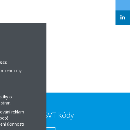
kcí:
chom vám my
stiky o
stran.
ování reklam
Dotace a SVT kódy
 poté
ení účinnosti