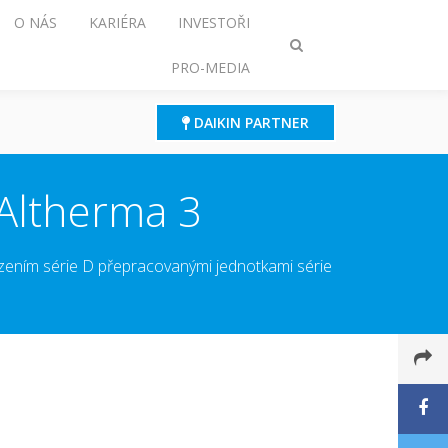
O NÁS
KARIÉRA
INVESTOŘI
Přepnout
PRO-MEDIA
režim
vyhledávání
DAIKIN PARTNER
 Altherma 3
azením série D přepracovanými jednotkami série