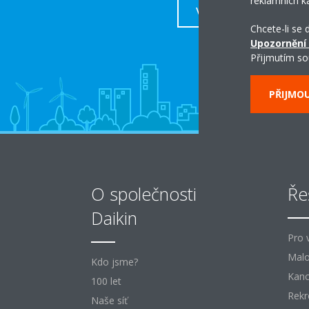
reklamních k
VÍCE
Chcete-li se
Upozornění
Přijmutím so
PŘIJMO
O společnosti
Ře
Daikin
Pro 
Mal
Kdo jsme?
Kanc
100 let
Rekr
Naše síť