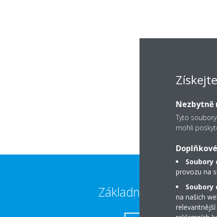
Získejt
Nezbytně n
Tyto soubory
mohli poskyt
Doplňkové
Soubory 
provozu na s
Soubory c
Základní kontakty
na našich we
relevantnější