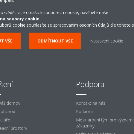
ampaní.
 dozvědět více o našich souborech cookie, navštivte naše
CHCI SI PROHLÉDNOUT ŘEŠENÍ DAIKIN
 na soubory cookie
.
uborů cookie souhlasíte se zpracováním osobních údajů dle tohoto s
UT VŠE
ODMÍTNOUT VŠE
Nastavení cookie
šení
Podpora
váš domov
Kontakt na nás
oobchod
Podpora
eláře
Mezinárodní tým pro význam
zákazníky
eační prostory