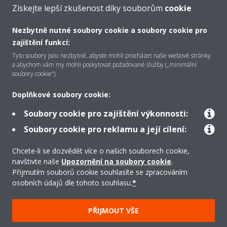
Získejte lepší zkušenost díky souborům
cookie
VÍCE
Nezbytně nutné soubory cookie a soubory cookie pro
zajištění funkcí:
Tyto soubory jsou nezbytné, abyste mohli procházet naše webové stránky
a abychom vám my mohli poskytovat požadované služby („minimální
soubory cookie“).
O společnosti Daikin
Doplňkové soubory cookie:
Soubory cookie pro zajištění výkonnosti:
Řešení
Soubory cookie pro reklamu a její cílení:
Chcete-li se dozvědět více o našich souborech cookie,
Podpora
navštivte naše
Upozornění na soubory cookie
.
Přijmutím souborů cookie souhlasíte se zpracováním
osobních údajů dle tohoto souhlasu.
*
Produkty
PŘIJMOUT VŠE