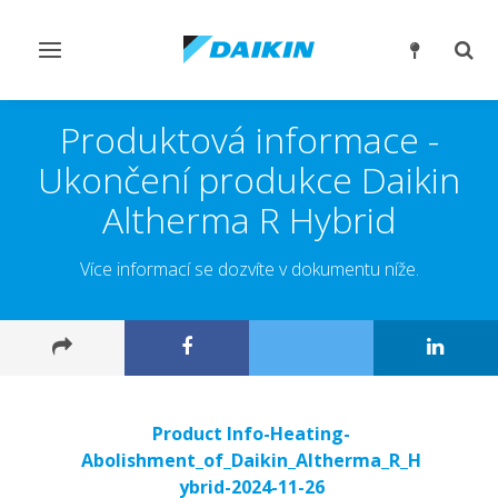
Přepnout
Přep
navigaci
reži
vyhl
Produktová informace -
Ukončení produkce Daikin
Altherma R Hybrid
Více informací se dozvíte v dokumentu níže.
Product Info-Heating-
Abolishment_of_Daikin_Altherma_R_H
ybrid-2024-11-26