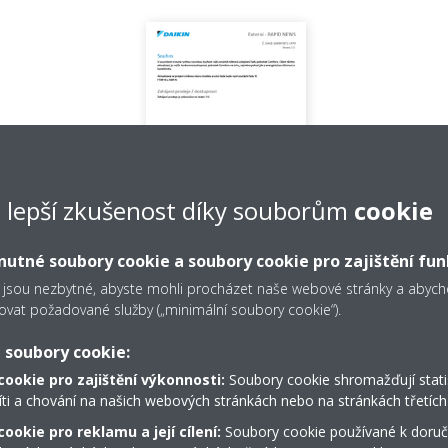
e lepší zkušenost díky souborům
cookie
utné soubory cookie a soubory cookie pro zajištění fun
Product info - RA - Comfora
 jsou nezbytné, abyste mohli procházet naše webové stránky a aby
FTXP-N mid-life improvement
ovat požadované služby („minimální soubory cookie“).
PDF | 410.31KB
 soubory cookie:
cookie pro zajištění výkonnosti:
Soubory cookie shromažďují stati
íti a chování na našich webových stránkách nebo na stránkách třetích 
ookie pro reklamu a její cílení:
Soubory cookie používané k doruč