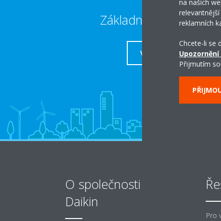
na našich we
relevantnější
Základní kontakty
reklamních k
Chcete-li se
VÍCE
Upozornění
Přijmutím so
PŘIJMO
O společnosti
Ře
Daikin
Pro 