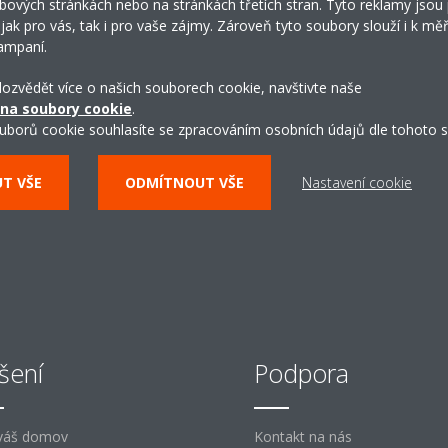
bových stránkách nebo na stránkách třetích stran. Tyto reklamy jsou
 jak pro vás, tak i pro vaše zájmy. Zároveň tyto soubory slouží i k měř
Prohlédněte si náš virtuální
ampaní.
showroom
 dozvědět více o našich souborech cookie, navštivte naše
 na soubory cookie
.
uborů cookie souhlasíte se zpracováním osobních údajů dle tohoto s
CHCI SI PROHLÉDNOUT ŘEŠENÍ DAIKIN
UT VŠE
ODMÍTNOUT VŠE
Nastavení cookie
šení
Podpora
váš domov
Kontakt na nás