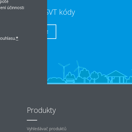
 poté
ení účinnosti
Dotace a SVT kódy
VÍCE
ouhlasu.
*
Produkty
Vyhledávač produktů