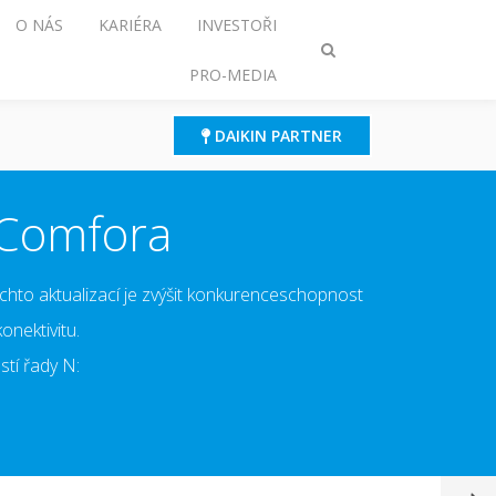
O NÁS
KARIÉRA
INVESTOŘI
Přepnout
PRO-MEDIA
režim
vyhledávání
DAIKIN PARTNER
 Comfora
ěchto aktualizací je zvýšit konkurenceschopnost
nektivitu.
tí řady N: