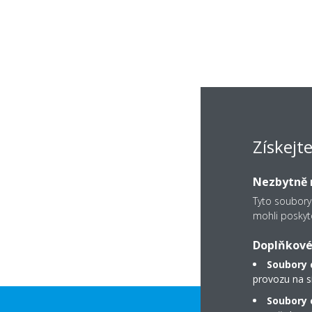
Získejt
Nezbytně n
Tyto soubory
mohli poskyt
Doplňkové
Soubory 
provozu na s
Soubory c