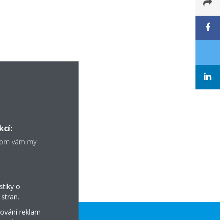
kcí:
chom vám my
stiky o
stran.
ování reklam