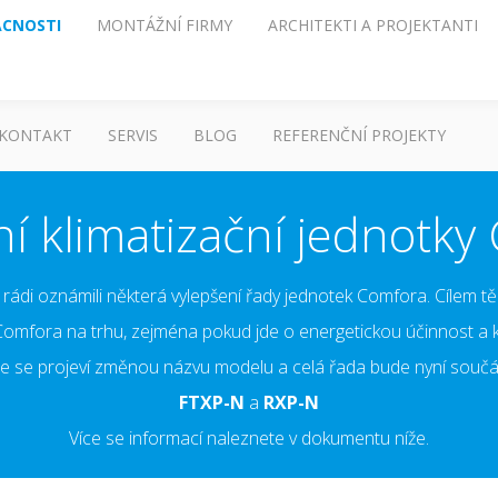
CNOSTI
MONTÁŽNÍ FIRMY
ARCHITEKTI A PROJEKTANTI
KONTAKT
SERVIS
BLOG
REFERENČNÍ PROJEKTY
ní klimatizační jednotky
rádi oznámili některá vylepšení řady jednotek Comfora. Cílem t
Comfora na trhu, zejména pokud jde o energetickou účinnost a ko
ce se projeví změnou názvu modelu a celá řada bude nyní součás
FTXP-N
a
RXP-N
Více se informací naleznete v dokumentu níže.