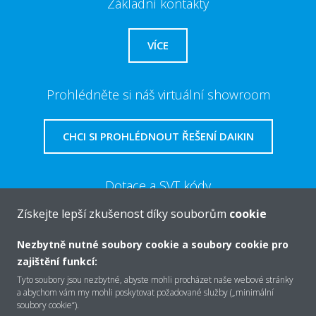
Základní kontakty
VÍCE
Prohlédněte si náš virtuální showroom
CHCI SI PROHLÉDNOUT ŘEŠENÍ DAIKIN
Dotace a SVT kódy
Získejte lepší zkušenost díky souborům
cookie
VÍCE
Nezbytně nutné soubory cookie a soubory cookie pro
zajištění funkcí:
Tyto soubory jsou nezbytné, abyste mohli procházet naše webové stránky
a abychom vám my mohli poskytovat požadované služby („minimální
soubory cookie“).
O společnosti Daikin