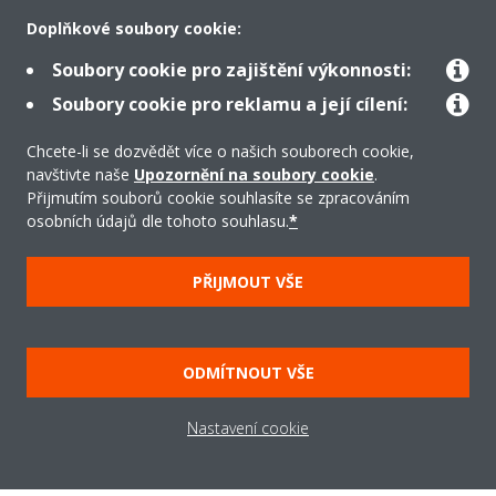
Doplňkové soubory cookie:
Soubory cookie pro zajištění výkonnosti:
Řešení
Soubory cookie pro reklamu a její cílení:
Chcete-li se dozvědět více o našich souborech cookie,
Podpora
navštivte naše
Upozornění na soubory cookie
.
Přijmutím souborů cookie souhlasíte se zpracováním
osobních údajů dle tohoto souhlasu.
*
Produkty
PŘIJMOUT VŠE
Copyright © Daikin
Právní upozornění/Imprint
Oznámení o používání souborů cookie
ODMÍTNOUT VŠE
Směrnice o ochraně údajů
Firemní etika
Nastavení cookie
Všeobecné obchodní podmínky
Data Act