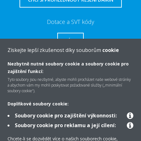
Dotace a SVT kódy
VÍCE
Získejte lepší zkušenost díky souborům
cookie
Nezbytně nutné soubory cookie a soubory cookie pro
zajištění funkcí:
O společnosti Daikin
Tyto soubory jsou nezbytné, abyste mohli procházet naše webové stránky
a abychom vám my mohli poskytovat požadované služby („minimální
soubory cookie“).
Řešení
Doplňkové soubory cookie:
Soubory cookie pro zajištění výkonnosti:
Podpora
Soubory cookie pro reklamu a její cílení:
Chcete-li se dozvědět více o našich souborech cookie,