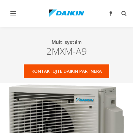
Přepnout
Přep
navigaci
reži
vyhl
Multi systém
2MXM-A9
KONTAKTUJTE DAIKIN PARTNERA