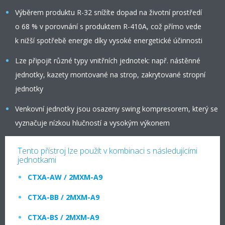
Výběrem produktu R-32 snížíte dopad na životní prostředí
o 68 % v porovnání s produktem R-410A, což přímo vede
k nižší spotřebě energie díky vysoké energetické účinnosti
Lze připojit různé typy vnitřních jednotek: např. nástěnné
jednotky, kazety montované na strop, zakrytované stropní
jednotky
Venkovní jednotky jsou osazeny swing kompresorem, který se
vyznačuje nízkou hlučností a vysokým výkonem
Tento přístroj lze použít v kombinaci s následujícími
jednotkami
CTXA-AW / 2MXM-A9
CTXA-BB / 2MXM-A9
CTXA-BS / 2MXM-A9