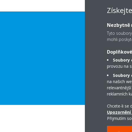
Získejt
Nezbytně n
Tyto soubory
mohli poskyt
Doplňkové
Soubory 
provozu na s
Soubory c
STÁHNĚTE SI 
na našich we
relevantnější
reklamních k
Chcete-li se
Upozornění
Přijmutím so