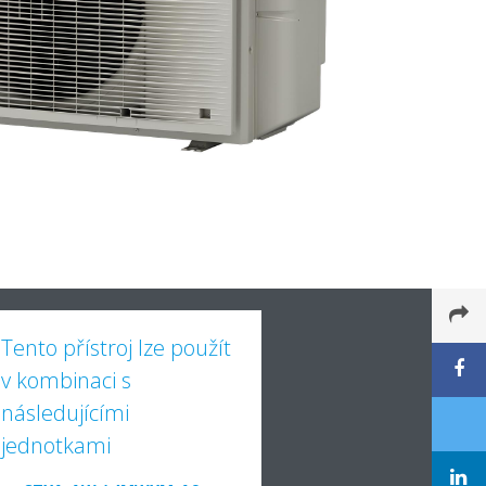
Tento přístroj lze použít
v kombinaci s
následujícími
jednotkami