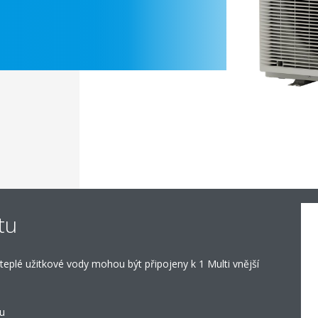
tu
 teplé užitkové vody mohou být připojeny k 1 Multi vnější
ku