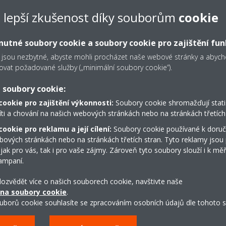
e lepší zkušenost díky souborům
cookie
utné soubory cookie a soubory cookie pro zajištění fun
 jsou nezbytné, abyste mohli procházet naše webové stránky a aby
Technické údaje
ovat požadované služby („minimální soubory cookie“).
 soubory cookie:
cookie pro zajištění výkonnosti:
Soubory cookie shromažďují stati
íti a chování na našich webových stránkách nebo na stránkách třetích 
ookie pro reklamu a její cílení:
Soubory cookie používané k doruč
TECHNICKÉ ÚDAJE O VÝROBKU
ZOBRAZIT TECHNICKÉ ÚD
bových stránkách nebo na stránkách třetích stran. Tyto reklamy jsou
 jak pro vás, tak i pro vaše zájmy. Zároveň tyto soubory slouží i k měř
ampaní.
 dozvědět více o našich souborech cookie, navštivte naše
 na soubory cookie
.
uborů cookie souhlasíte se zpracováním osobních údajů dle tohoto s