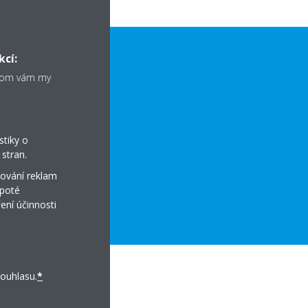
kcí:
chom vám my
stiky o
stran.
ování reklam
AJE O VÝROBKU
 poté
ení účinnosti
ouhlasu.
*