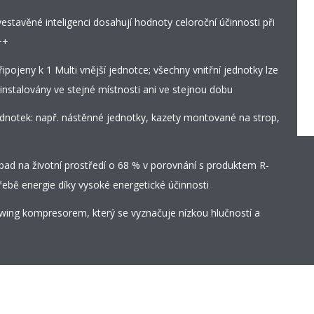
estavěné inteligenci dosahují hodnoty celoroční účinnosti při
++
ipojeny k 1 Multi vnější jednotce; všechny vnitřní jednotky lze
nstalovány ve stejné místnosti ani ve stejnou dobu
 jednotek: např. nástěnné jednotky, kazety montované na strop,
pad na životní prostředí o 68 % v porovnání s produktem R-
řebě energie díky vysoké energetické účinnosti
wing kompresorem, který se vyznačuje nízkou hlučností a