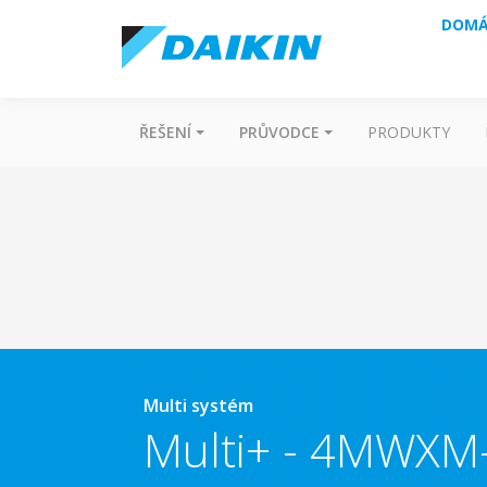
DOMÁ
ŘEŠENÍ
PRŮVODCE
PRODUKTY
Multi systém
Multi+
-
4MWXM-