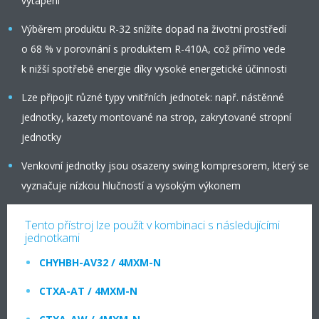
vytápění
Výběrem produktu R-32 snížíte dopad na životní prostředí
o 68 % v porovnání s produktem R-410A, což přímo vede
k nižší spotřebě energie díky vysoké energetické účinnosti
Lze připojit různé typy vnitřních jednotek: např. nástěnné
jednotky, kazety montované na strop, zakrytované stropní
jednotky
Venkovní jednotky jsou osazeny swing kompresorem, který se
vyznačuje nízkou hlučností a vysokým výkonem
Tento přístroj lze použít v kombinaci s následujícími
jednotkami
CHYHBH-AV32 / 4MXM-N
CTXA-AT / 4MXM-N