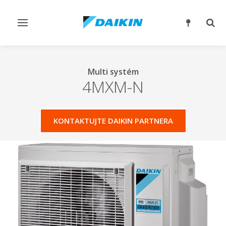
Přepnout
Přep
navigaci
reži
vyhl
Multi systém
4MXM-N
KONTAKTUJTE DAIKIN PARTNERA