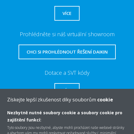
VÍCE
Prohlédněte si náš virtuální showroom
CHCI SI PROHLÉDNOUT ŘEŠENÍ DAIKIN
Dotace a SVT kódy
VÍCE
Získejte lepší zkušenost díky souborům
cookie
Nezbytně nutné soubory cookie a soubory cookie pro
zajištění funkcí:
O společnosti Daikin
Tyto soubory jsou nezbytné, abyste mohli procházet naše webové stránky
a abychom vám my mohli poskytovat požadované služby („minimální