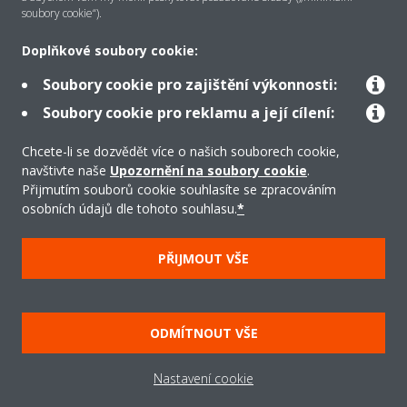
soubory cookie“).
Řešení
Doplňkové soubory cookie:
Soubory cookie pro zajištění výkonnosti:
Podpora
Soubory cookie pro reklamu a její cílení:
Chcete-li se dozvědět více o našich souborech cookie,
navštivte naše
Upozornění na soubory cookie
.
Produkty
Přijmutím souborů cookie souhlasíte se zpracováním
osobních údajů dle tohoto souhlasu.
*
Copyright © Daikin
PŘIJMOUT VŠE
Právní upozornění/Imprint
Oznámení o používání souborů cookie
Směrnice o ochraně údajů
Firemní etika
ODMÍTNOUT VŠE
Všeobecné obchodní podmínky
Data Act
Nastavení cookie