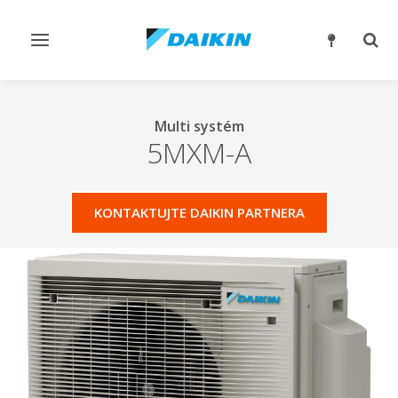
Přepnout
Přep
navigaci
reži
vyhl
Multi systém
5MXM-A
KONTAKTUJTE DAIKIN PARTNERA