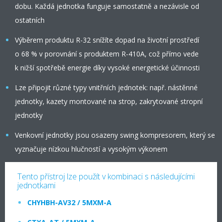
dobu. Každá jednotka funguje samostatně a nezávisle od
ostatních
Výběrem produktu R-32 snížíte dopad na životní prostředí
o 68 % v porovnání s produktem R-410A, což přímo vede
k nižší spotřebě energie díky vysoké energetické účinnosti
Lze připojit různé typy vnitřních jednotek: např. nástěnné
jednotky, kazety montované na strop, zakrytované stropní
jednotky
Venkovní jednotky jsou osazeny swing kompresorem, který se
vyznačuje nízkou hlučností a vysokým výkonem
Tento přístroj lze použít v kombinaci s následujícími
jednotkami
CHYHBH-AV32 / 5MXM-A