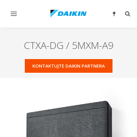
Přepnout
Přep
navigaci
reži
vyhl
CTXA-DG / 5MXM-A9
KONTAKTUJTE DAIKIN PARTNERA