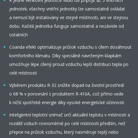
K jedné venkovní jednotce Multi lze připojit až 5 vnitřních
jednotek; všechny vnitřní jednotky lze samostatně ovládat
a nemusí být instalovány ve stejné místnosti, ani ve stejnou
dobu. Každá jednotka funguje samostatně a nezávisle od
ostatních
Coanda efekt optimalizuje průtok vzduchu s cílem dosáhnout
komfortního klimatu. Díky speciálně navrženým klapkám
umožňuje lépe cílený proud vzduchu lepší distribuci tepla po
celé místnosti
Výběrem produktu R-32 snížíte dopad na životní prostředí
o 68 % v porovnání s produktem R-410A, což přímo vede
k nižší spotřebě energie díky vysoké energetické účinnosti
Inteligentní teplotní snímač určí aktuální teplotu v místnosti a
rozdělí vzduch rovnoměrně po celé místnosti předtím, než
přepne na průtok vzduchu, který nasměruje teplý nebo