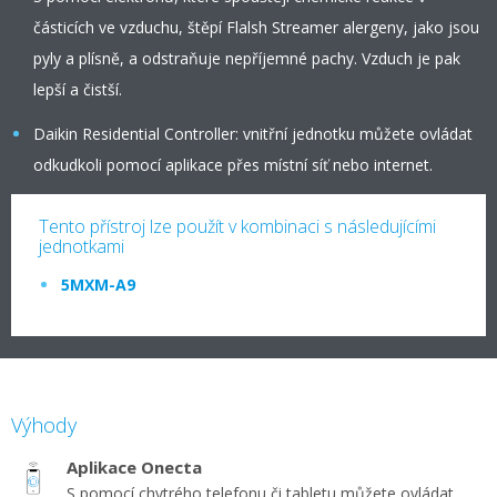
částicích ve vzduchu, štěpí Flalsh Streamer alergeny, jako jsou
pyly a plísně, a odstraňuje nepříjemné pachy. Vzduch je pak
lepší a čistší.
Daikin Residential Controller: vnitřní jednotku můžete ovládat
odkudkoli pomocí aplikace přes místní síť nebo internet.
Tento přístroj lze použít v kombinaci s následujícími
jednotkami
5MXM-A9
Výhody
Aplikace Onecta
S pomocí chytrého telefonu či tabletu můžete ovládat