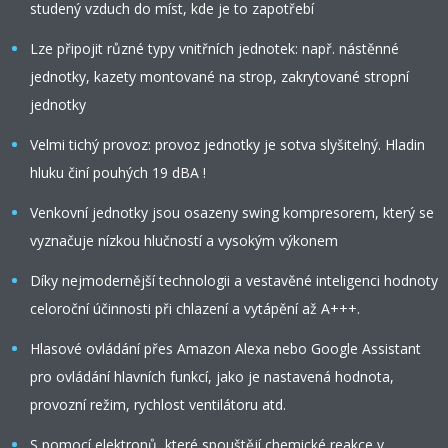
studený vzduch do míst, kde je to zapotřebí
Lze připojit různé typy vnitřních jednotek: např. nástěnné
jednotky, kazety montované na strop, zakrytované stropní
jednotky
Velmi tichý provoz: provoz jednotky je sotva slyšitelný. Hladin
hluku činí pouhých 19 dBA !
Venkovní jednotky jsou osazeny swing kompresorem, který se
vyznačuje nízkou hlučností a vysokým výkonem
Díky nejmodernější technologii a vestavěné inteligenci hodnoty
celoroční účinnosti při chlazení a vytápění až A+++.
Hlasové ovládání přes Amazon Alexa nebo Google Assistant
pro ovládání hlavních funkcí, jako je nastavená hodnota,
provozní režim, rychlost ventilátoru atd.
S pomocí elektronů, které spouštějí chemické reakce v