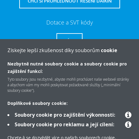
CHCI SI PROHLÉDNOUT ŘEŠENÍ DAIKIN
Dotace a SVT kódy
VÍCE
Získejte lepší zkušenost díky souborům
cookie
Nezbytně nutné soubory cookie a soubory cookie pro
zajištění funkcí:
O společnosti Daikin
Tyto soubory jsou nezbytné, abyste mohli procházet naše webové stránky
a abychom vám my mohli poskytovat požadované služby („minimální
soubory cookie“).
Řešení
Doplňkové soubory cookie:
Soubory cookie pro zajištění výkonnosti:
Podpora
Soubory cookie pro reklamu a její cílení:
Chcete-li se dozvědět více o našich souborech cookie,