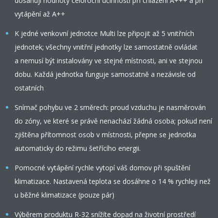
dosahují hodnoty celoroční účinnosti při chlazení A+++ a při
vytápění až A++
K jedné venkovní jednotce Multi lze připojit až 5 vnitřních
jednotek; všechny vnitřní jednotky lze samostatně ovládat
a nemusí být instalovány ve stejné místnosti, ani ve stejnou
dobu. Každá jednotka funguje samostatně a nezávisle od
ostatních
Snímač pohybu ve 2 směrech: proud vzduchu je nasměrován
do zóny, ve které se právě nenachází žádná osoba; pokud není
zjištěna přítomnost osob v místnosti, přepne se jednotka
automaticky do režimu šetřícího energii.
Pomocné vytápění rychle vytopí váš domov při spuštění
klimatizace. Nastavená teplota se dosáhne o 14 % rychleji než
u běžné klimatizace (pouze pár)
Výběrem produktu R-32 snížíte dopad na životní prostředí