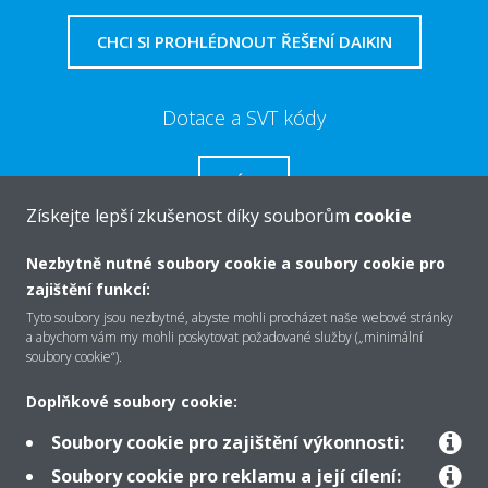
CHCI SI PROHLÉDNOUT ŘEŠENÍ DAIKIN
Dotace a SVT kódy
VÍCE
Získejte lepší zkušenost díky souborům
cookie
Nezbytně nutné soubory cookie a soubory cookie pro
zajištění funkcí:
O společnosti Daikin
Tyto soubory jsou nezbytné, abyste mohli procházet naše webové stránky
a abychom vám my mohli poskytovat požadované služby („minimální
soubory cookie“).
Řešení
Doplňkové soubory cookie:
Soubory cookie pro zajištění výkonnosti:
Podpora
Soubory cookie pro reklamu a její cílení: