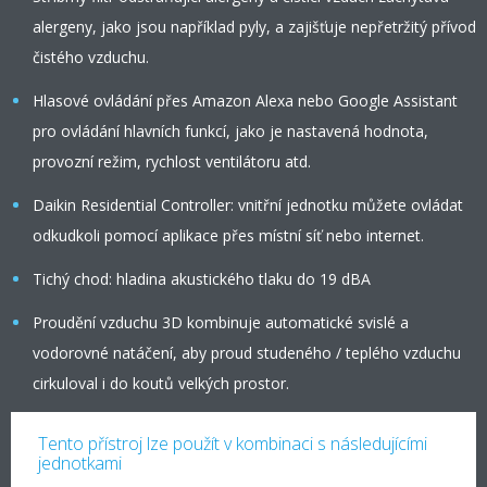
alergeny, jako jsou například pyly, a zajišťuje nepřetržitý přívod
čistého vzduchu.
Hlasové ovládání přes Amazon Alexa nebo Google Assistant
pro ovládání hlavních funkcí, jako je nastavená hodnota,
provozní režim, rychlost ventilátoru atd.
Daikin Residential Controller: vnitřní jednotku můžete ovládat
odkudkoli pomocí aplikace přes místní síť nebo internet.
Tichý chod: hladina akustického tlaku do 19 dBA
Proudění vzduchu 3D kombinuje automatické svislé a
vodorovné natáčení, aby proud studeného / teplého vzduchu
cirkuloval i do koutů velkých prostor.
Tento přístroj lze použít v kombinaci s následujícími
jednotkami