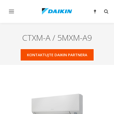
Přepnout
Přep
navigaci
reži
vyhl
CTXM-A / 5MXM-A9
KONTAKTUJTE DAIKIN PARTNERA