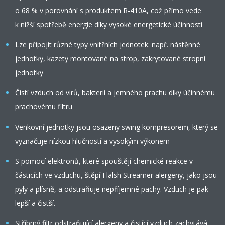
o 68 % v porovnání s produktem R-410A, což přímo vede
k nižší spotřebě energie díky vysoké energetické účinnosti
Lze připojit různé typy vnitřních jednotek: např. nástěnné
jednotky, kazety montované na strop, zakrytované stropní
jednotky
Čistí vzduch od virů, bakterií a jemného prachu díky účinnému
prachovému filtru
Venkovní jednotky jsou osazeny swing kompresorem, který se
vyznačuje nízkou hlučností a vysokým výkonem
S pomocí elektronů, které spouštějí chemické reakce v
částicích ve vzduchu, štěpí Flalsh Streamer alergeny, jako jsou
pyly a plísně, a odstraňuje nepříjemné pachy. Vzduch je pak
lepší a čistší.
Stříbrný filtr odstraňující alergeny a čistící vzduch zachytává