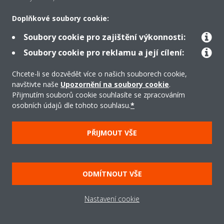
Řešení
Doplňkové soubory cookie:
Soubory cookie pro zajištění výkonnosti:
Podpora
Soubory cookie pro reklamu a její cílení:
Chcete-li se dozvědět více o našich souborech cookie,
navštivte naše
Upozornění na soubory cookie
.
Produkty
Přijmutím souborů cookie souhlasíte se zpracováním
osobních údajů dle tohoto souhlasu.
*
Copyright © Daikin
PŘIJMOUT VŠE
Právní upozornění/Imprint
Oznámení o používání souborů cookie
Směrnice o ochraně údajů
Firemní etika
ODMÍTNOUT VŠE
Všeobecné obchodní podmínky
Data Act
Nastavení cookie