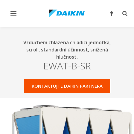
Přepnout
Přep
navigaci
reži
vyhl
Vzduchem chlazená chladicí jednotka,
scroll, standardní účinnost, snížená
hlučnost.
EWAT-B-SR
KONTAKTUJTE DAIKIN PARTNERA