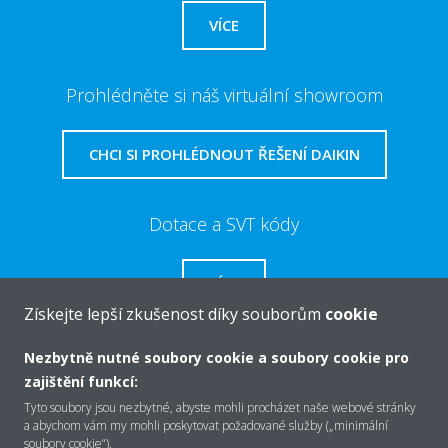
VÍCE
Prohlédněte si náš virtuální showroom
CHCI SI PROHLÉDNOUT ŘEŠENÍ DAIKIN
Dotace a SVT kódy
VÍCE
Získejte lepší zkušenost díky souborům
cookie
Nezbytně nutné soubory cookie a soubory cookie pro
zajištění funkcí:
O společnosti Daikin
Tyto soubory jsou nezbytné, abyste mohli procházet naše webové stránky
a abychom vám my mohli poskytovat požadované služby („minimální
soubory cookie“).