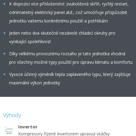
K dispozici více příslušenství: zvukotěsná skříň, rychlý restart,
odnímatelný elektrický panel atd., což umožňuje přizpůsobit
jednotku vašemu konkrétnímu použití a potřebám
Jeden nebo dva skutečně nezávislé chladicí okruhy pro
vynikající spolehlivost
Díky velkému provoznímu rozsahu je tato jednotka vhodná
pro všechny možné typy použití pro úpravu klimatu a komfortu
Vysoce účinný výměník tepla zaplaveného typu, který zajišťuje
maximální výkon jednotky
Výhody
Invertor
Kompresory řízené invertorem upravují otáčky