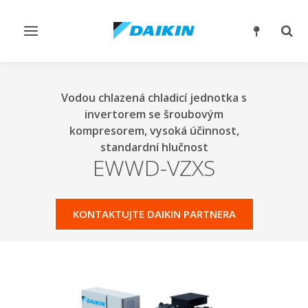
Přepnout
Přep
navigaci
reži
vyhl
Vodou chlazená chladicí jednotka s
invertorem se šroubovým
kompresorem, vysoká účinnost,
standardní hlučnost
EWWD-VZXS
KONTAKTUJTE DAIKIN PARTNERA