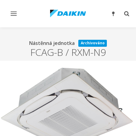
Přepnout
Přep
navigaci
reži
vyhl
Nástěnná jednotka
Archivováno
FCAG-B / RXM-N9