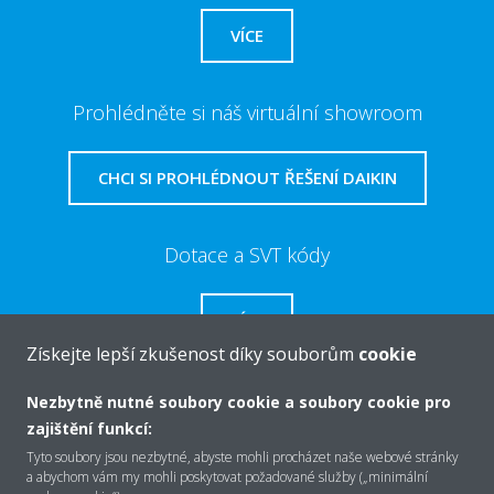
VÍCE
Prohlédněte si náš virtuální showroom
CHCI SI PROHLÉDNOUT ŘEŠENÍ DAIKIN
Dotace a SVT kódy
VÍCE
Získejte lepší zkušenost díky souborům
cookie
Nezbytně nutné soubory cookie a soubory cookie pro
zajištění funkcí:
O společnosti Daikin
Tyto soubory jsou nezbytné, abyste mohli procházet naše webové stránky
a abychom vám my mohli poskytovat požadované služby („minimální