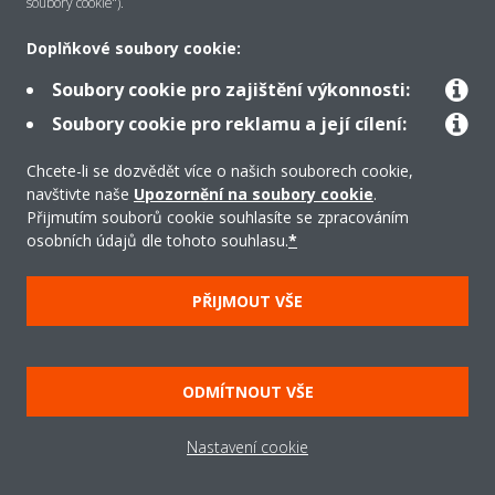
soubory cookie“).
Řešení
Doplňkové soubory cookie:
Soubory cookie pro zajištění výkonnosti:
Podpora
Soubory cookie pro reklamu a její cílení:
Chcete-li se dozvědět více o našich souborech cookie,
navštivte naše
Upozornění na soubory cookie
.
Produkty
Přijmutím souborů cookie souhlasíte se zpracováním
osobních údajů dle tohoto souhlasu.
*
Copyright © Daikin
PŘIJMOUT VŠE
Právní upozornění/Imprint
Oznámení o používání souborů cookie
Směrnice o ochraně údajů
Firemní etika
ODMÍTNOUT VŠE
Všeobecné obchodní podmínky
Data Act
Nastavení cookie