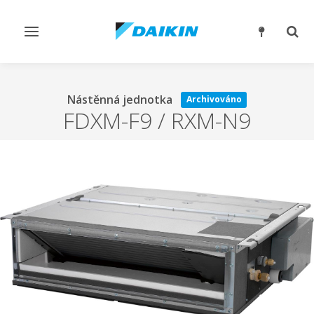
Přepnout
Přep
navigaci
reži
vyhl
Nástěnná jednotka
Archivováno
FDXM-F9 / RXM-N9