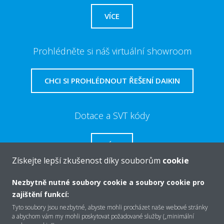
VÍCE
Prohlédněte si náš virtuální showroom
CHCI SI PROHLÉDNOUT ŘEŠENÍ DAIKIN
Dotace a SVT kódy
VÍCE
Získejte lepší zkušenost díky souborům
cookie
Nezbytně nutné soubory cookie a soubory cookie pro
zajištění funkcí:
O společnosti Daikin
Tyto soubory jsou nezbytné, abyste mohli procházet naše webové stránky
a abychom vám my mohli poskytovat požadované služby („minimální