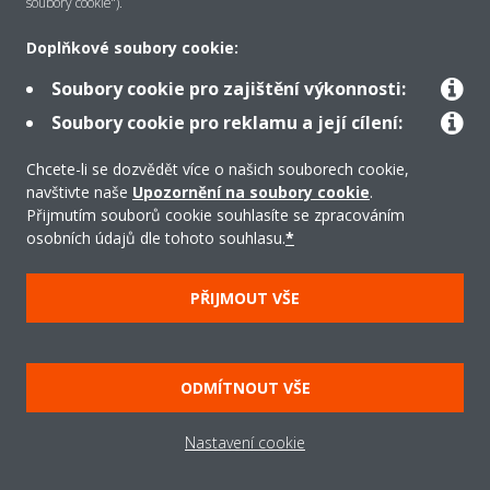
soubory cookie“).
Řešení
Doplňkové soubory cookie:
Soubory cookie pro zajištění výkonnosti:
Podpora
Soubory cookie pro reklamu a její cílení:
Chcete-li se dozvědět více o našich souborech cookie,
navštivte naše
Upozornění na soubory cookie
.
Produkty
Přijmutím souborů cookie souhlasíte se zpracováním
osobních údajů dle tohoto souhlasu.
*
Copyright © Daikin
PŘIJMOUT VŠE
Právní upozornění/Imprint
Oznámení o používání souborů cookie
Směrnice o ochraně údajů
Firemní etika
ODMÍTNOUT VŠE
Všeobecné obchodní podmínky
Data Act
Nastavení cookie