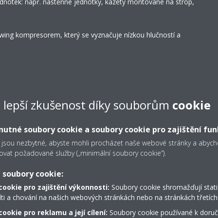
 jednotek: např. nástěnné jednotky, kazety montované na strop,
wing kompresorem, který se vyznačuje nízkou hlučností a
talaci
e lepší zkušenost díky souborům
cookie
utné soubory cookie a soubory cookie pro zajištění fun
 jsou nezbytné, abyste mohli procházet naše webové stránky a aby
b
Aplikace Onecta
ovat požadované služby („minimální soubory cookie“).
nitřní teplotu na určité
S pomocí chytrého telefon
klima odkudkoli
 soubory cookie:
cookie pro zajištění výkonnosti:
Soubory cookie shromažďují stati
íti a chování na našich webových stránkách nebo na stránkách třetích 
Pouze ventilátor
m upravují otáčky kompresoru
Jednotku lze používat pou
ookie pro reklamu a její cílení:
Soubory cookie používané k doruč