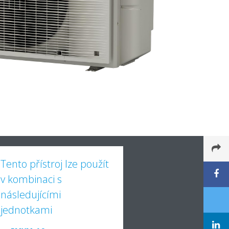
Tento přístroj lze použít
v kombinaci s
následujícími
jednotkami