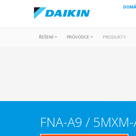
DOMÁ
ŘEŠENÍ
PRŮVODCE
PRODUKTY
FNA-A9 / 5MXM-