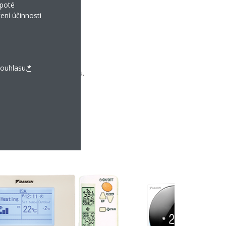
 poté
í.
ení účinnosti
toru
ouhlasu.
*
počet otáček ventilátoru.