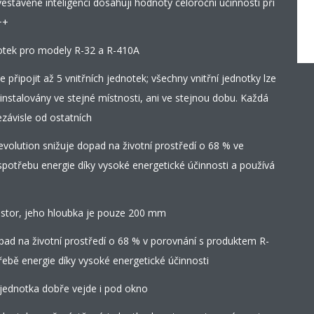
estavěné inteligenci dosahují hodnoty celoroční účinnosti při
++
notek pro modely R-32 a R-410A
 připojit až 5 vnitřních jednotek; všechny vnitřní jednotky lze
nstalovány ve stejné místnosti, ani ve stejnou dobu. Každá
závisle od ostatních
volution snižuje dopad na životní prostředí o 68 % ve
spotřebu energie díky vysoké energetické účinnosti a používá
ostor, jeho hloubka je pouze 200 mm
pad na životní prostředí o 68 % v porovnání s produktem R-
řebě energie díky vysoké energetické účinnosti
jednotka dobře vejde i pod okno