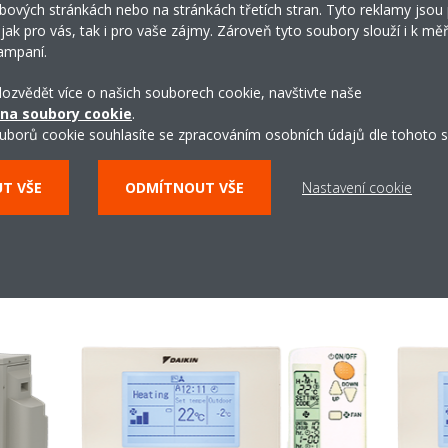
bových stránkách nebo na stránkách třetích stran. Tyto reklamy jsou
í počet rozběhů a zastavení
bez chlazení nebo ohříván
 jak pro vás, tak i pro vaše zájmy. Zároveň tyto soubory slouží i k měř
 (až 30 %) a stabilnějším
ampaní.
 dozvědět více o našich souborech cookie, navštivte naše
 na soubory cookie
.
azení-vytápění
Kroky otáček ventilá
uborů cookie souhlasíte se zpracováním osobních údajů dle tohoto s
azení nebo vytápění pro dosažení
Umožňuje vybrat až daný 
UT VŠE
ODMÍTNOUT VŠE
Nastavení cookie
ZOBRAZIT VÍCE