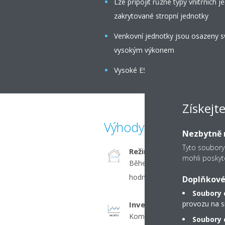
Lze připojit různé typy vnitřních
zakrytované stropní jednotky
Venkovní jednotky jsou osazeny s
vysokým výkonem
Vysoké ESP umožňuje flexibilní ins
Získejt
Výhody
Nezbytně n
Tyto soubory
Režim nepřítomnosti oso
mohli poskyt
Během nepřítomnosti udržuje v
hodnotě, čímž šetří energii.
Doplňkové
Soubory 
provozu na s
Invertor
Kompresory řízené invertore
Soubory c