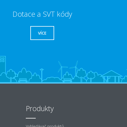
Dotace a SVT kódy
VÍCE
Produkty
Vyhledávač produktů