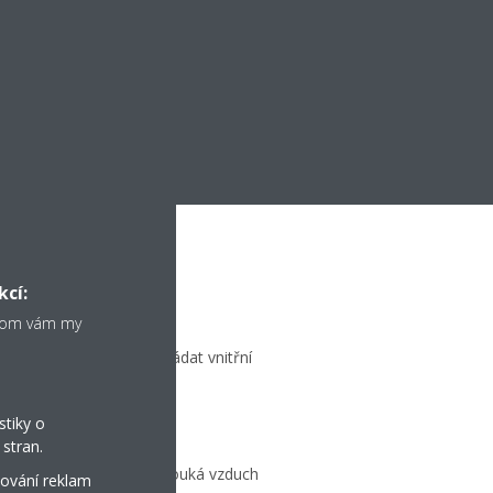
kcí:
chom vám my
u či tabletu můžete ovládat vnitřní
stiky o
stran.
ze jako ventilátor, kdy fouká vzduch
ování reklam