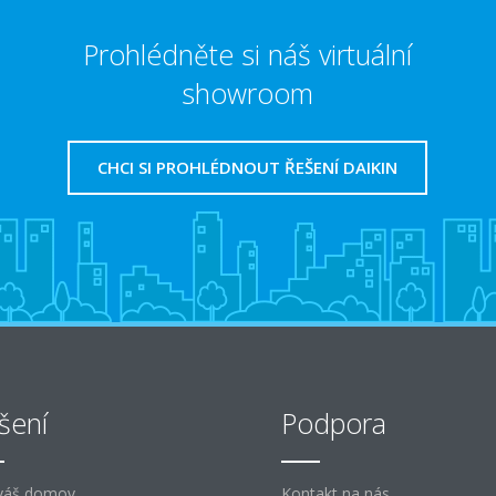
Prohlédněte si náš virtuální
showroom
CHCI SI PROHLÉDNOUT ŘEŠENÍ DAIKIN
šení
Podpora
váš domov
Kontakt na nás