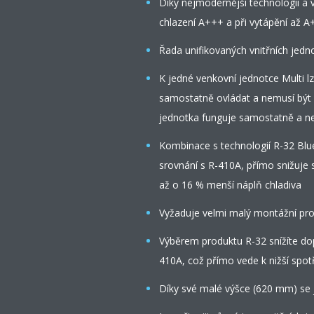
Díky nejmodernější technologii a v
chlazení A+++ a při vytápění až A
Řada unifikovaných vnitřních jed
K jedné venkovní jednotce Multi lze
samostatně ovládat a nemusí být i
jednotka funguje samostatně a ne
Kombinace s technologií R-32 Blue
srovnání s R-410A, přímo snižuje 
až o 16 % menší náplň chladiva
Vyžaduje velmi malý montážní pr
Výběrem produktu R-32 snížíte do
410A, což přímo vede k nižší spot
Díky své malé výšce (620 mm) se 