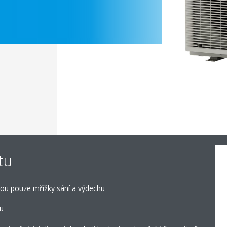
tu
 jsou pouze mřížky sání a výdechu
ku