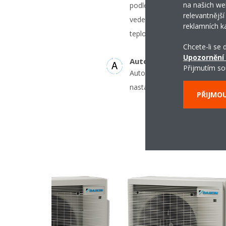
na našich we
podle skutečné potřeby. Menš
relevantnější
vede k nižší spotřebě energie
reklamních k
teplotám.
Chcete-li se
Upozornění
Automatický přechod chl
Přijmutím so
Automaticky vybírá režim chl
nastavené teploty.
PŘIJMO