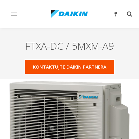
Přepnout
Přep
navigaci
reži
vyhl
FTXA-DC / 5MXM-A9
KONTAKTUJTE DAIKIN PARTNERA