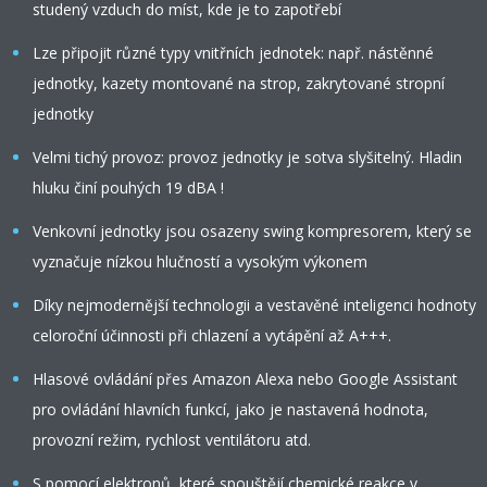
studený vzduch do míst, kde je to zapotřebí
Lze připojit různé typy vnitřních jednotek: např. nástěnné
jednotky, kazety montované na strop, zakrytované stropní
jednotky
Velmi tichý provoz: provoz jednotky je sotva slyšitelný. Hladin
hluku činí pouhých 19 dBA !
Venkovní jednotky jsou osazeny swing kompresorem, který se
vyznačuje nízkou hlučností a vysokým výkonem
Díky nejmodernější technologii a vestavěné inteligenci hodnoty
celoroční účinnosti při chlazení a vytápění až A+++.
Hlasové ovládání přes Amazon Alexa nebo Google Assistant
pro ovládání hlavních funkcí, jako je nastavená hodnota,
provozní režim, rychlost ventilátoru atd.
S pomocí elektronů, které spouštějí chemické reakce v