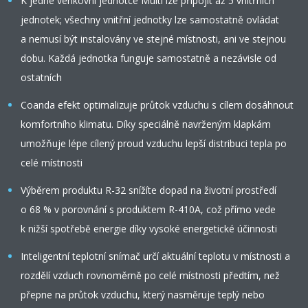
K jedné venkovní jednotce Multi lze připojit až 5 vnitřních
jednotek; všechny vnitřní jednotky lze samostatně ovládat
a nemusí být instalovány ve stejné místnosti, ani ve stejnou
dobu. Každá jednotka funguje samostatně a nezávisle od
ostatních
Coanda efekt optimalizuje průtok vzduchu s cílem dosáhnout
komfortního klimatu. Díky speciálně navrženým klapkám
umožňuje lépe cílený proud vzduchu lepší distribuci tepla po
celé místnosti
Výběrem produktu R-32 snížíte dopad na životní prostředí
o 68 % v porovnání s produktem R-410A, což přímo vede
k nižší spotřebě energie díky vysoké energetické účinnosti
Inteligentní teplotní snímač určí aktuální teplotu v místnosti a
rozdělí vzduch rovnoměrně po celé místnosti předtím, než
přepne na průtok vzduchu, který nasměruje teplý nebo