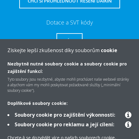
CHCI SI PROHLÉDNOUT ŘEŠENÍ DAIKIN
Dotace a SVT kódy
VÍCE
Získejte lepší zkušenost díky souborům
cookie
Nezbytně nutné soubory cookie a soubory cookie pro
zajištění funkcí:
O společnosti Daikin
Tyto soubory jsou nezbytné, abyste mohli procházet naše webové stránky
a abychom vám my mohli poskytovat požadované služby („minimální
soubory cookie“).
Řešení
Doplňkové soubory cookie:
Soubory cookie pro zajištění výkonnosti:
Podpora
Soubory cookie pro reklamu a její cílení:
Chcete-li se dozvědět více o našich souborech cookie,