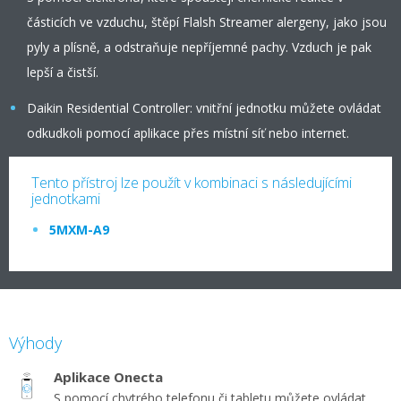
částicích ve vzduchu, štěpí Flalsh Streamer alergeny, jako jsou
pyly a plísně, a odstraňuje nepříjemné pachy. Vzduch je pak
lepší a čistší.
Daikin Residential Controller: vnitřní jednotku můžete ovládat
odkudkoli pomocí aplikace přes místní síť nebo internet.
Tento přístroj lze použít v kombinaci s následujícími
jednotkami
5MXM-A9
Výhody
Aplikace Onecta
S pomocí chytrého telefonu či tabletu můžete ovládat