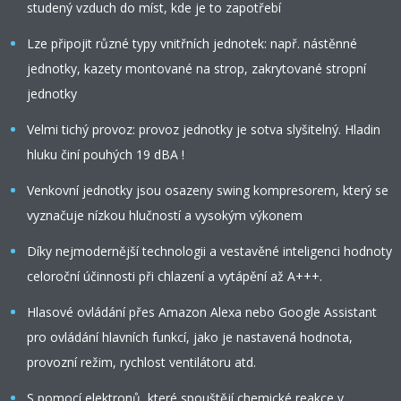
studený vzduch do míst, kde je to zapotřebí
Lze připojit různé typy vnitřních jednotek: např. nástěnné
jednotky, kazety montované na strop, zakrytované stropní
jednotky
Velmi tichý provoz: provoz jednotky je sotva slyšitelný. Hladin
hluku činí pouhých 19 dBA !
Venkovní jednotky jsou osazeny swing kompresorem, který se
vyznačuje nízkou hlučností a vysokým výkonem
Díky nejmodernější technologii a vestavěné inteligenci hodnoty
celoroční účinnosti při chlazení a vytápění až A+++.
Hlasové ovládání přes Amazon Alexa nebo Google Assistant
pro ovládání hlavních funkcí, jako je nastavená hodnota,
provozní režim, rychlost ventilátoru atd.
S pomocí elektronů, které spouštějí chemické reakce v