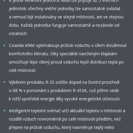
K jedné venkovní jednotce Multi lze připojit až 5 vnitřních
jednotek; všechny vnitřní jednotky lze samostatně ovládat
a nemusí být instalovány ve stejné místnosti, ani ve stejnou
dobu. Každá jednotka funguje samostatně a nezávisle od
ostatních
Coanda efekt optimalizuje průtok vzduchu s cílem dosáhnout
komfortního klimatu. Díky speciálně navrženým klapkám
umožňuje lépe cílený proud vzduchu lepší distribuci tepla po
celé místnosti
Výběrem produktu R-32 snížíte dopad na životní prostředí
o 68 % v porovnání s produktem R-410A, což přímo vede
k nižší spotřebě energie díky vysoké energetické účinnosti
Inteligentní teplotní snímač určí aktuální teplotu v místnosti a
rozdělí vzduch rovnoměrně po celé místnosti předtím, než
přepne na průtok vzduchu, který nasměruje teplý nebo