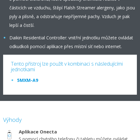
částicích ve vzduchu, štěpí Flalsh Streamer alergeny, jako jsou
pyly a plísně, a odstraňuje nepříjemné pachy. Vzduch je pak
lepší a čistší.
Daikin Residential Controller: vnitřní jednotku můžete ovládat
odkudkoli pomocí aplikace přes místní síť nebo internet.
Tento přístroj lze použít v kombinaci s následujícími
jednotkami
5MXM-A9
Výhody
Aplikace Onecta
S pomocí chytrého telefonu či tabletu můžete ovládat