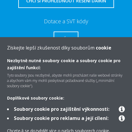
CHCI SI PROHLÉDNOUT ŘEŠENÍ DAIKIN
Dotace a SVT kódy
VÍCE
Získejte lepší zkušenost díky souborům
cookie
Nezbytně nutné soubory cookie a soubory cookie pro
zajištění funkcí:
O společnosti Daikin
Tyto soubory jsou nezbytné, abyste mohli procházet naše webové stránky
a abychom vám my mohli poskytovat požadované služby („minimální
soubory cookie“).
Řešení
Doplňkové soubory cookie:
Soubory cookie pro zajištění výkonnosti:
Podpora
Soubory cookie pro reklamu a její cílení:
Chcete-li se dozvědět více o našich souborech cookie,