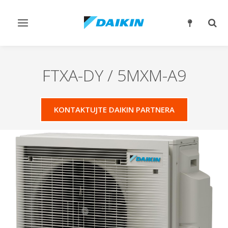
Přepnout
Přep
navigaci
reži
vyhl
FTXA-DY / 5MXM-A9
KONTAKTUJTE DAIKIN PARTNERA