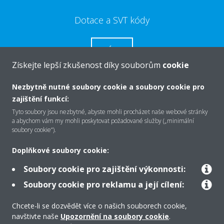
Dotace a SVT kódy
VÍCE
Získejte lepší zkušenost díky souborům
cookie
Nezbytně nutné soubory cookie a soubory cookie pro
zajištění funkcí:
O společnosti Daikin
Tyto soubory jsou nezbytné, abyste mohli procházet naše webové stránky
a abychom vám my mohli poskytovat požadované služby („minimální
soubory cookie“).
Řešení
Doplňkové soubory cookie:
Soubory cookie pro zajištění výkonnosti:
Podpora
Soubory cookie pro reklamu a její cílení:
Chcete-li se dozvědět více o našich souborech cookie,
navštivte naše
Upozornění na soubory cookie
.
Produkty