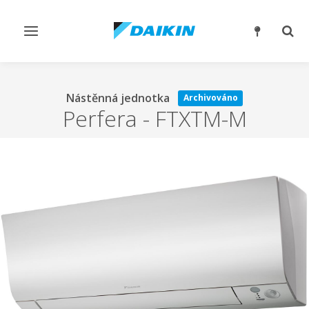
Přepnout
Přep
navigaci
reži
vyhl
Nástěnná jednotka
Archivováno
Perfera
-
FTXTM-M