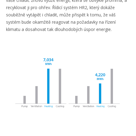
vaše chladič znovu využít energii, která se obvykle promrhá, a
recyklovat ji pro ohřev. Řídicí systém HR2, který dokáže
souběžně vytápět i chladit, může přispět k tomu, že váš
systém bude okamžitě reagovat na požadavky na řízení
klimatu a dosahovat tak dlouhodobých úspor energie.