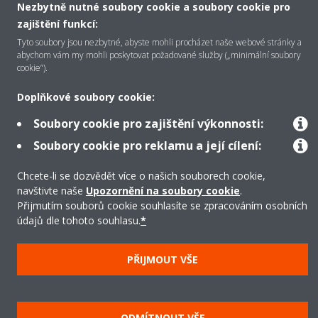
Nezbytně nutné soubory cookie a soubory cookie pro
zajištění funkcí:
Řešení
Tyto soubory jsou nezbytné, abyste mohli procházet naše webové stránky a
abychom vám my mohli poskytovat požadované služby („minimální soubory
cookie“).
Podpora
Doplňkové soubory cookie:
Soubory cookie pro zajištění výkonnosti:
Produkty
Soubory cookie pro reklamu a její cílení:
Chcete-li se dozvědět více o našich souborech cookie,
Copyright © Daikin
navštivte naše
Upozornění na soubory cookie
.
Přijmutím souborů cookie souhlasíte se zpracováním osobních
Právní upozornění/Imprint
Oznámení o používání souborů cookie
údajů dle tohoto souhlasu.
*
Směrnice o ochraně údajů
Firemní etika
Všeobecné obchodní podmínky
Data Act
PŘIJMOUT VŠE
ODMÍTNOUT VŠE