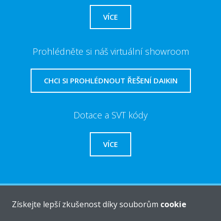
VÍCE
Prohlédněte si náš virtuální showroom
CHCI SI PROHLÉDNOUT ŘEŠENÍ DAIKIN
Dotace a SVT kódy
VÍCE
O společnosti Daikin
Získejte lepší zkušenost díky souborům
cookie