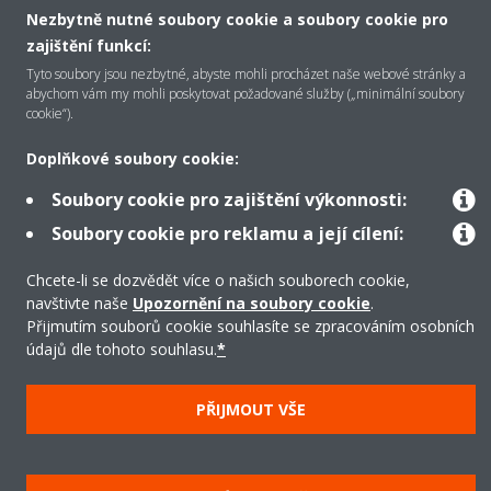
Nezbytně nutné soubory cookie a soubory cookie pro
Řešení
zajištění funkcí:
Tyto soubory jsou nezbytné, abyste mohli procházet naše webové stránky a
abychom vám my mohli poskytovat požadované služby („minimální soubory
Podpora
cookie“).
Doplňkové soubory cookie:
Produkty
Soubory cookie pro zajištění výkonnosti:
Soubory cookie pro reklamu a její cílení:
Copyright © Daikin
Chcete-li se dozvědět více o našich souborech cookie,
navštivte naše
Upozornění na soubory cookie
.
Právní upozornění/Imprint
Oznámení o používání souborů cookie
Přijmutím souborů cookie souhlasíte se zpracováním osobních
Směrnice o ochraně údajů
Firemní etika
údajů dle tohoto souhlasu.
*
Všeobecné obchodní podmínky
Data Act
PŘIJMOUT VŠE