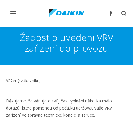
Přepnout
Přep
navigaci
reži
vyhl
Žádost o uvedení VRV
zařízení do provozu
Vážený zákazníku,
Děkujeme, že věnujete svůj čas vyplnění několika málo
dotazů, které pomohou od počátku udržovat Vaše VRV
zařízení ve správné technické kondici a záruce.