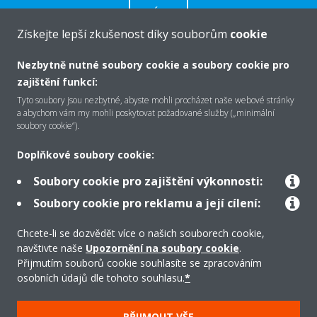
VÍCE
Získejte lepší zkušenost díky souborům
cookie
Nezbytně nutné soubory cookie a soubory cookie pro
zajištění funkcí:
O společnosti Daikin
Tyto soubory jsou nezbytné, abyste mohli procházet naše webové stránky
a abychom vám my mohli poskytovat požadované služby („minimální
soubory cookie“).
Řešení
Doplňkové soubory cookie:
Soubory cookie pro zajištění výkonnosti:
Podpora
Soubory cookie pro reklamu a její cílení:
Chcete-li se dozvědět více o našich souborech cookie,
navštivte naše
Upozornění na soubory cookie
.
Produkty
Přijmutím souborů cookie souhlasíte se zpracováním
osobních údajů dle tohoto souhlasu.
*
Copyright © Daikin
PŘIJMOUT VŠE