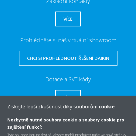
Základní kontakty
VÍCE
Prohlédněte si náš virtuální showroom
CHCI SI PROHLÉDNOUT ŘEŠENÍ DAIKIN
Dotace a SVT kódy
VÍCE
Získejte lepší zkušenost díky souborům
cookie
Nezbytně nutné soubory cookie a soubory cookie pro
zajištění funkcí:
O společnosti Daikin
Tyto soubory jsou nezbytné, abyste mohli procházet naše webové stránky