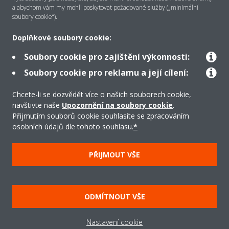
a abychom vám my mohli poskytovat požadované služby („minimální
soubory cookie“).
Řešení
Doplňkové soubory cookie:
Soubory cookie pro zajištění výkonnosti:
Podpora
Soubory cookie pro reklamu a její cílení:
Chcete-li se dozvědět více o našich souborech cookie,
navštivte naše
Upozornění na soubory cookie
.
Produkty
Přijmutím souborů cookie souhlasíte se zpracováním
osobních údajů dle tohoto souhlasu.
*
Copyright © Daikin
PŘIJMOUT VŠE
Právní upozornění/Imprint
Oznámení o používání souborů cookie
Směrnice o ochraně údajů
Firemní etika
ODMÍTNOUT VŠE
Všeobecné obchodní podmínky
Data Act
Nastavení cookie