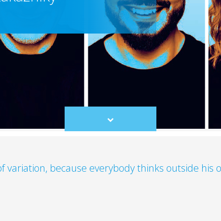
Scroll
to
content
of variation, because everybody thinks outside his 