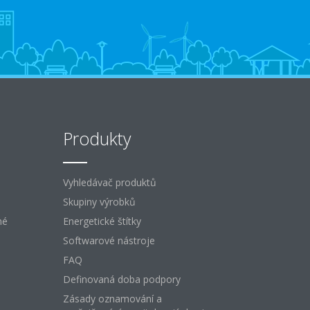
Produkty
Vyhledávač produktů
Skupiny výrobků
né
Energetické štítky
Softwarové nástroje
FAQ
Definovaná doba podpory
Zásady oznamování a