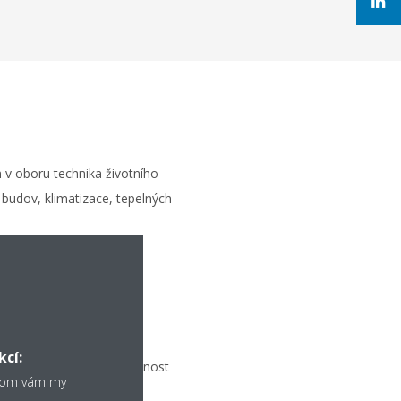
 v oboru technika životního
í budov, klimatizace, tepelných
esové dokumentaci
Word, Excel, PowerPoint)
ikativní úrovni
kcí:
stí, smyslem pro odpovědnost
chom vám my