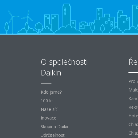
O společnosti
Ře
Daikin
Pro 
Mal
Kdo jsme?
Kanc
100 let
Rekr
Naše síť
Hote
Inovace
Chla
Skupina Daikin
Chla
Udržitelnost