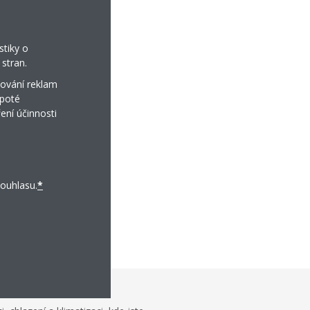
i
kaznickou orientací
stiky o
íte ano, měli
stran.
ování reklam
 poté
ení účinnosti
ouhlasu.
*