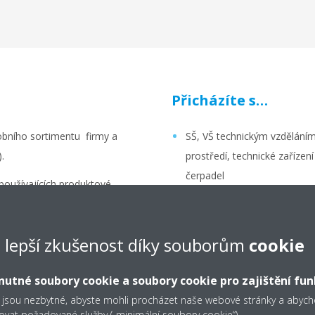
Přicházíte s…
obního sortimentu firmy a
SŠ, VŠ technickým vzděláním
.
prostředí, technické zařízen
čerpadel
používajících produktové
ní/komerční oblast,
orientací ve stavební výkr
echnických informací
dobrou znalostí MS Office (
e lepší zkušenost díky souborům
cookie
 prodejní síti (konzultantům,
znalostí angličtiny na komun
společnostem) zejména na
utné soubory cookie a soubory cookie pro zajištění fun
.
logickým myšlením, pečlivo
 jsou nezbytné, abyste mohli procházet naše webové stránky a aby
zníků nacházením technických
ovat požadované služby („minimální soubory cookie“).