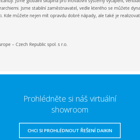
itahují: Jsme globální skupina pro inovativní systémy vytápění, ventilaci
rarchiemi. Jsme stabilní zaměstnavatel, vedle kterého se můžete dynam
. Kde můžete nejen mít opravdu dobré nápady, ale také je realizovat
rope – Czech Republic spol. s r.o.
Prohlédněte si náš virtuální
showroom
CHCI SI PROHLÉDNOUT ŘEŠENÍ DAIKIN