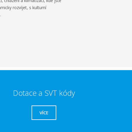
, chlazení a klimatizaci, kde jste
icky rozvíjet, s kulturní
.
Dotace a SVT kódy
VÍCE