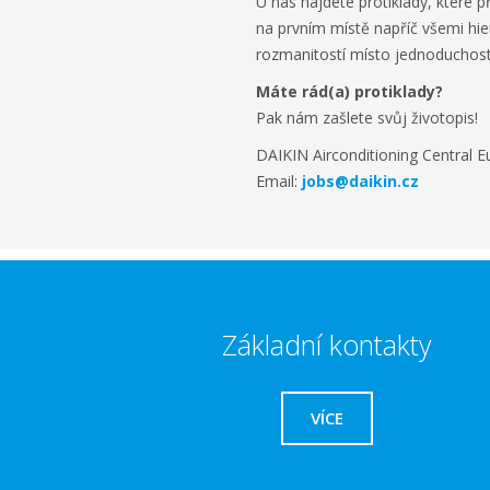
U nás najdete protiklady, které př
na prvním místě napříč všemi hie
rozmanitostí místo jednoduchosti
Máte rád(a) protiklady?
Pak nám zašlete svůj životopis!
DAIKIN Airconditioning Central Eu
Email:
jobs@daikin.cz
Základní kontakty
VÍCE