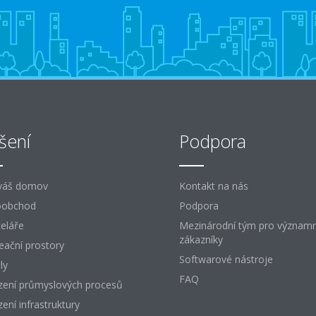
šení
Podpora
váš domov
Kontakt na nás
oobchod
Podpora
eláře
Mezinárodní tým pro význam
zákazníky
eační prostory
Softwarové nástroje
ly
FAQ
zení průmyslových procesů
zení infrastruktury