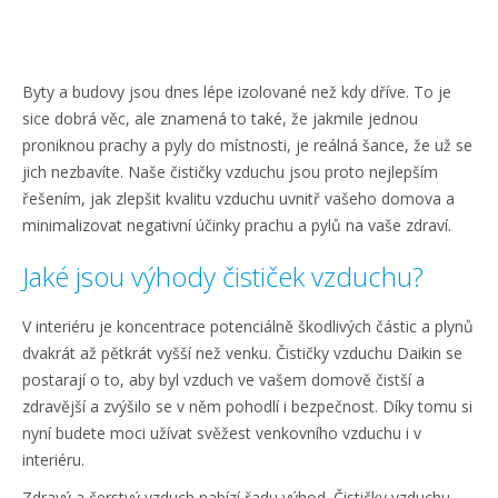
Byty a budovy jsou dnes lépe izolované než kdy dříve. To je
sice dobrá věc, ale znamená to také, že jakmile jednou
proniknou prachy a pyly do místnosti, je reálná šance, že už se
jich nezbavíte. Naše čističky vzduchu jsou proto nejlepším
řešením, jak zlepšit kvalitu vzduchu uvnitř vašeho domova a
minimalizovat negativní účinky prachu a pylů na vaše zdraví.
Jaké jsou výhody čističek vzduchu?
V interiéru je koncentrace potenciálně škodlivých částic a plynů
dvakrát až pětkrát vyšší než venku. Čističky vzduchu Daikin se
postarají o to, aby byl vzduch ve vašem domově čistší a
zdravější a zvýšilo se v něm pohodlí i bezpečnost. Díky tomu si
nyní budete moci užívat svěžest venkovního vzduchu i v
interiéru.
Zdravý a čerstvý vzduch nabízí řadu výhod. Čističky vzduchu