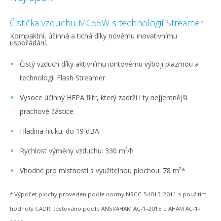
Čistička vzduchu MC55W s technologií Streamer
Kompaktní, účinná a tichá díky novému inovativnímu
uspořádání.
Čistý vzduch díky aktivnímu iontovému výboji plazmou a
technologii Flash Streamer
Vysoce účinný HEPA filtr, který zadrží i ty nejjemnější
prachové částice
Hladina hluku: do 19 dBA
Rychlost výměny vzduchu: 330 m³/h
Vhodné pro místnosti s využitelnou plochou: 78 m²*
* Výpočet plochy proveden podle normy NRCC-54013-2011 s použitím
hodnoty CADR, testováno podle ANSI/AHAM AC-1-2015 a AHAM AC-1-