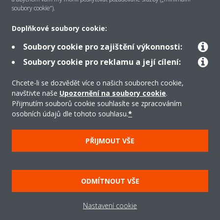
O společnosti Daikin
soubory cookie“).
Doplňkové soubory cookie:
Řešení
Soubory cookie pro zajištění výkonnosti:
Soubory cookie pro reklamu a její cílení:
Podpora
Chcete-li se dozvědět více o našich souborech cookie,
navštivte naše
Upozornění na soubory cookie
.
Přijmutím souborů cookie souhlasíte se zpracováním
osobních údajů dle tohoto souhlasu.
*
Produkty
PŘIJMOUT VŠE
Copyright © Daikin
Právní upozornění/Imprint
Oznámení o používání souborů cookie
ODMÍTNOUT VŠE
Směrnice o ochraně údajů
Firemní etika
Všeobecné obchodní podmínky
Data Act
Nastavení cookie