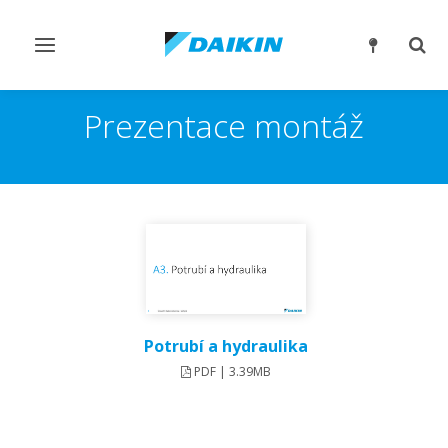
Přepnout
Přep
navigaci
reži
vyhl
Prezentace montáž
Potrubí a hydraulika
PDF | 3.39MB