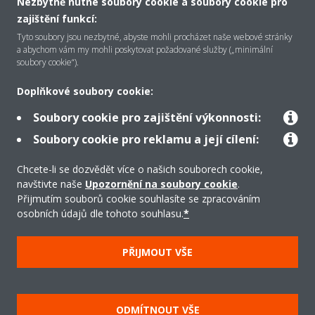
Nezbytně nutné soubory cookie a soubory cookie pro
zajištění funkcí:
O společnosti Daikin
Tyto soubory jsou nezbytné, abyste mohli procházet naše webové stránky
a abychom vám my mohli poskytovat požadované služby („minimální
soubory cookie“).
Řešení
Doplňkové soubory cookie:
Soubory cookie pro zajištění výkonnosti:
Podpora
Soubory cookie pro reklamu a její cílení:
Chcete-li se dozvědět více o našich souborech cookie,
navštivte naše
Upozornění na soubory cookie
.
Produkty
Přijmutím souborů cookie souhlasíte se zpracováním
osobních údajů dle tohoto souhlasu.
*
Copyright © Daikin
PŘIJMOUT VŠE
Právní upozornění/Imprint
Oznámení o používání souborů cookie
Směrnice o ochraně údajů
Firemní etika
ODMÍTNOUT VŠE
Všeobecné obchodní podmínky
Data Act