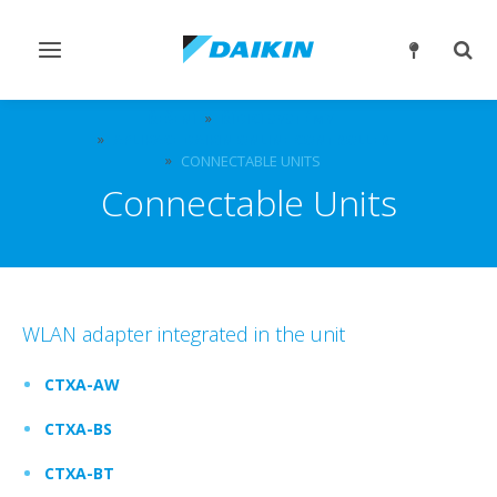
Přepnout
Přep
navigaci
reži
vyhl
ŘEŠENÍ
ŘÍDICÍ SYSTÉMY
APLIKACE DAIKIN ONLINE CONTROLLER
CONNECTABLE UNITS
Connectable Units
WLAN adapter integrated in the unit
CTXA-AW
CTXA-BS
CTXA-BT