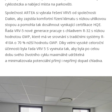
cyklostezka a nabíjecí místa na parkovišti.
Společnost ARTEA si vybrala řešení VRV5 od společnosti
Daikin, aby zajistila komfortní řízení klimatu s nízkou uhlíkovou
stopou a pomohla tak dosáhnout vynikající certifikace HQE.
Řada VRV-5 nové generace pracuje s chladivem R-32 s nízkou
hodnotou GWP, které má ve srovnání s tradičními systémy R-
410A o 70 % nižší hodnotu GWP. Díky velmi vysoké celoroční
účinnosti byla řada VRV 5 S vyvinuta tak, aby byla po celou
dobu svého životního cyklu maximálně udržitelná
a minimalizovala potenciální přímý i nepřímý dopad chladiva.