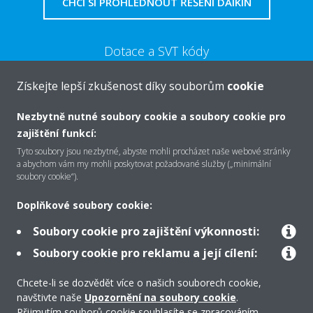
CHCI SI PROHLÉDNOUT ŘEŠENÍ DAIKIN
Dotace a SVT kódy
Získejte lepší zkušenost díky souborům
cookie
VÍCE
Nezbytně nutné soubory cookie a soubory cookie pro
zajištění funkcí:
Tyto soubory jsou nezbytné, abyste mohli procházet naše webové stránky
a abychom vám my mohli poskytovat požadované služby („minimální
O společnosti Daikin
soubory cookie“).
Doplňkové soubory cookie:
Řešení
Soubory cookie pro zajištění výkonnosti:
Soubory cookie pro reklamu a její cílení:
Podpora
Chcete-li se dozvědět více o našich souborech cookie,
navštivte naše
Upozornění na soubory cookie
.
Přijmutím souborů cookie souhlasíte se zpracováním