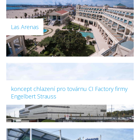
Las Arenas
koncept chlazení pro továrnu CI Factory firmy
Engelbert Strauss