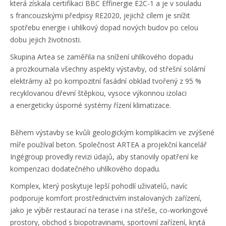
která získala certifikaci BBC Effinergie E2C-1 a je v souladu
s francouzskými předpisy RE2020, jejichž cílem je snížit
spotřebu energie i uhlíkový dopad nových budov po celou
dobu jejich životnosti.
Skupina Artea se zaměřila na snížení uhlíkového dopadu
a prozkoumala všechny aspekty výstavby, od střešní solární
elektrárny až po kompozitní fasádní obklad tvořený z 95 %
recyklovanou dřevní štěpkou, vysoce výkonnou izolaci
a energeticky úsporné systémy řízení klimatizace.
Během výstavby se kvůli geologickým komplikacím ve zvýšené
míře používal beton. Společnost ARTEA a projekční kancelář
Ingégroup provedly revizi údajů, aby stanovily opatření ke
kompenzaci dodatečného uhlíkového dopadu.
Komplex, který poskytuje lepší pohodlí uživatelů, navíc
podporuje komfort prostřednictvím instalovaných zařízení,
jako je výběr restaurací na terase i na střeše, co-workingové
prostory, obchod s biopotravinami, sportovní zařízení, krytá