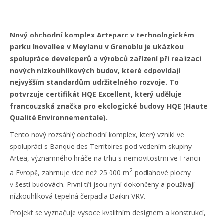
Nový obchodní komplex Arteparc v technologickém
parku Inovallee v Meylanu v Grenoblu je ukázkou
spolupráce developerů a výrobců zařízení při realizaci
nových nízkouhlíkových budov, které odpovídají
nejvyšším standardům udržitelného rozvoje. To
potvrzuje certifikát HQE Excellent, který uděluje
francouzská značka pro ekologické budovy HQE (Haute
Qualité Environnementale).
Tento nový rozsáhlý obchodní komplex, který vznikl ve
spolupráci s Banque des Territoires pod vedením skupiny
Artea, významného hráče na trhu s nemovitostmi ve Francii
2
a Evropě, zahrnuje více než 25 000 m
podlahové plochy
v šesti budovách. První tři jsou nyní dokončeny a používají
nízkouhlíková tepelná čerpadla Daikin VRV.
Projekt se vyznačuje vysoce kvalitním designem a konstrukcí,