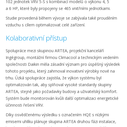
102 jednotek VRV 5-S s kombinací modelů o výkonu 4, 5
a 6 HP, které byly propojeny se 465 vnitřními jednotkami.
Studie provedená během vývoje se zabývala také prouděním
vzduchu s cílem optimalizovat celé zařízení.
Kolaborativní přístup
Spolupráce mezi skupinou ARTEA, projekční kanceláří
Ingégroup, montážní firmou Climacool a technickým vedením
společnosti Daikin měla zásadní význam pro úspěšný výsledek
tohoto projektu, který zahrnoval inovativní výrobky nové na
trhu. Úzká spolupráce zajistila, že výkon systému byl
optimalizován tak, aby splňoval vysoké standardy skupiny
ARTEA, stejně jako požadavky budovy a uživatelský komfort.
Systém bude monitorován kvůli další optimalizaci energetické
účinnosti řešení VRV.
Díky osvědčenému výsledku s označením HQE s nízkými
emisemi uhlíku plánuje skupina ARTEA druhou fázi instalace,