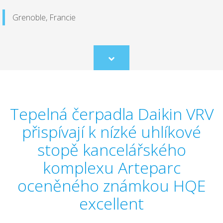
Grenoble, Francie
Scroll
to
content
Tepelná čerpadla Daikin VRV
přispívají k nízké uhlíkové
stopě kancelářského
komplexu Arteparc
oceněného známkou HQE
excellent